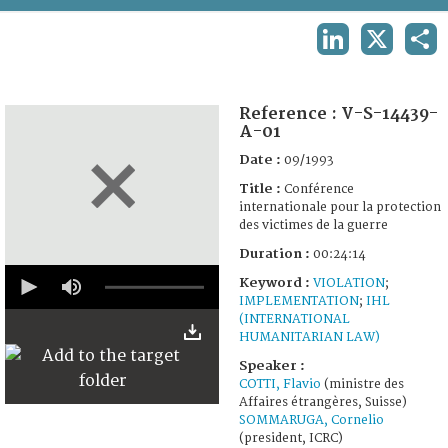
TERMS AND CONDITIONS OF USE
LINKEDIN
X
SHA
FAQ
Reference :
V-S-14439-
A-01
Date :
09/1993
Title :
Conférence
internationale pour la protection
des victimes de la guerre
Duration :
00:24:14
0
Keyword :
VIOLATION
;
seconds
IMPLEMENTATION
;
IHL
of
24
(INTERNATIONAL
minutes,
HUMANITARIAN LAW)
14
Speaker :
seconds
COTTI, Flavio
(ministre des
Affaires étrangères, Suisse)
SOMMARUGA, Cornelio
(president, ICRC)