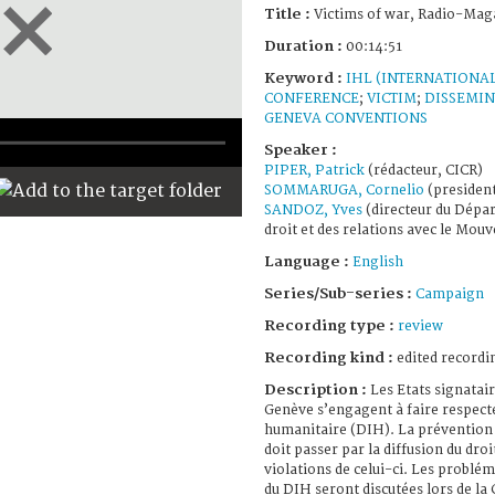
Title :
Victims of war, Radio-Mag
Duration :
00:14:51
Keyword :
IHL (INTERNATIONA
CONFERENCE
;
VICTIM
;
DISSEMI
GENEVA CONVENTIONS
Speaker :
PIPER, Patrick
(rédacteur, CICR)
SOMMARUGA, Cornelio
(president
SANDOZ, Yves
(directeur du Dépar
droit et des relations avec le Mou
Language :
English
Series/Sub-series :
Campaign
Recording type :
review
Recording kind :
edited recordi
Description :
Les Etats signatai
Genève s’engagent à faire respecte
humanitaire (DIH). La prévention d
doit passer par la diffusion du droi
violations de celui-ci. Les problém
du DIH seront discutées lors de la