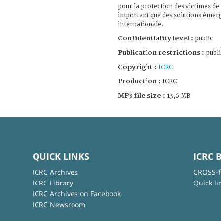
pour la protection des victimes de l
important que des solutions émer
internationale.
Confidentiality level :
public
Publication restrictions :
publi
Copyright :
ICRC
Production :
ICRC
MP3 file size :
13,6 MB
QUICK LINKS
ICRC 
ICRC Archives
CROSS-f
ICRC Library
Quick li
ICRC Archives on Facebook
ICRC Newsroom