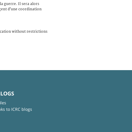
a guerre. Il sera alors
gent d’une coordination
cation without restrictions
BLOGS
iles
nks to ICRC blogs