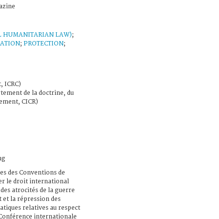
azine
L HUMANITARIAN LAW)
;
NATION
;
PROTECTION
;
, ICRC)
tement de la doctrine, du
vement, CICR)
ng
res des Conventions de
r le droit international
es atrocités de la guerre
t et la répression des
atiques relatives au respect
 Conférence internationale