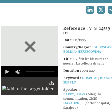
TERMS AND CONDITIONS OF USE
LINKEDIN
X
FAQ
Reference :
V-S-14559
01
Date :
11/1995
Country/Region :
YUGOSLAV
BOSNIA-HERZEGOVINA
Title :
Guérir les blessures de
guerre : La collecte de sang
0
Duration :
00:13:20
seconds
of
Keyword :
HOSPITAL
;
BLOOD
13
SUPPLY
minutes,
20
Speaker :
seconds
BARRY, Jessica
(déléguée
communication, CICR)
HARADZIC, -
(doctor hospital,
Sarajevo)