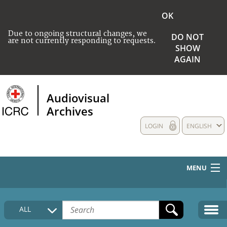
OK
Due to ongoing structural changes, we
DO NOT
are not currently responding to requests.
SHOW
AGAIN
Audiovisual
Archives
LOGIN
ENGLISH
MENU
HOME
ALL
COLLECTIONS DESCRIPTION
MEDIA