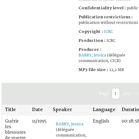
Confidentiality level :
public
Publication restrictions :
publication without restrictions
Copyright :
ICRC
Production :
ICRC
Producer :
BARRY, Jessica
(déléguée
communication, CICR)
MP3 file size :
12,2 MB
Page
of 1
<
Title
Date
Speaker
Language
Durati
Guérir
11/1995
English
00:18:5
BARRY, Jessica
les
(déléguée
blessures
communication,
de guerre