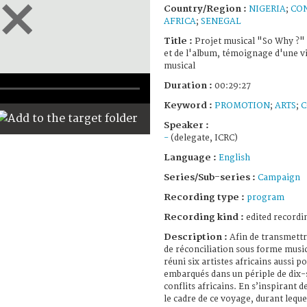
Country/Region :
NIGERIA
;
CO
AFRICA
;
SENEGAL
Title :
Projet musical "So Why ?" 
et de l'album, témoignage d'une vi
musical
Duration :
00:29:27
Keyword :
PROMOTION
;
ARTS
;
C
Speaker :
-
(delegate, ICRC)
Language :
English
Series/Sub-series :
Campaign
Recording type :
program
Recording kind :
edited recordi
Description :
Afin de transmett
de réconciliation sous forme music
réuni six artistes africains aussi po
embarqués dans un périple de dix-
conflits africains. En s’inspirant 
le cadre de ce voyage, durant lequel