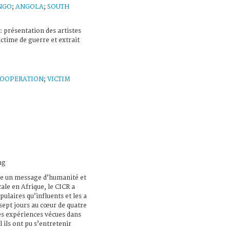
NGO
;
ANGOLA
;
SOUTH
: présentation des artistes
ctime de guerre et extrait
OOPERATION
;
VICTIM
ng
re un message d’humanité et
ale en Afrique, le CICR a
pulaires qu’influents et les a
sept jours au cœur de quatre
des expériences vécues dans
 ils ont pu s’entretenir