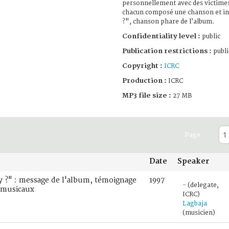
personnellement avec des victimes 
chacun composé une chanson et i
?", chanson phare de l’album.
Confidentiality level :
public
Publication restrictions :
publi
Copyright :
ICRC
Production :
ICRC
MP3 file size :
27 MB
Page
Date
Speaker
y ?" : message de l'album, témoignage
1997
-
(delegate,
s musicaux
ICRC)
Lagbaja
(musicien)