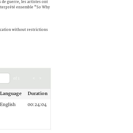
de guerre, les artistes ont
nterprété ensemble "So Why
cation without restrictions
of 1
<
>
Language
Duration
English
00:24:04