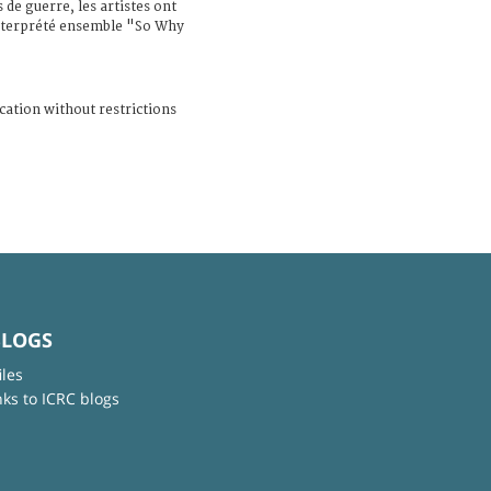
de guerre, les artistes ont
nterprété ensemble "So Why
cation without restrictions
BLOGS
iles
nks to ICRC blogs