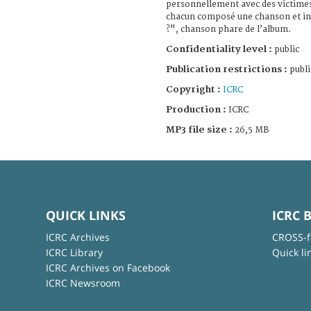
personnellement avec des victimes 
chacun composé une chanson et i
?", chanson phare de l’album.
Confidentiality level :
public
Publication restrictions :
publi
Copyright :
ICRC
Production :
ICRC
MP3 file size :
26,5 MB
QUICK LINKS
ICRC 
ICRC Archives
CROSS-f
ICRC Library
Quick li
ICRC Archives on Facebook
ICRC Newsroom