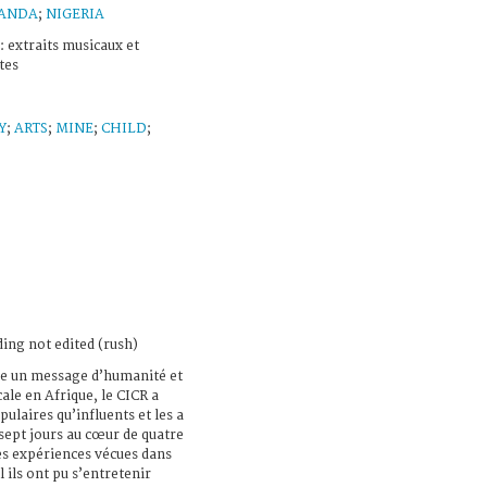
ANDA
;
NIGERIA
: extraits musicaux et
tes
Y
;
ARTS
;
MINE
;
CHILD
;
ing not edited (rush)
re un message d’humanité et
ale en Afrique, le CICR a
pulaires qu’influents et les a
sept jours au cœur de quatre
des expériences vécues dans
 ils ont pu s’entretenir