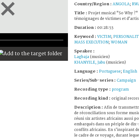
Country/Region :
ANGOLA
;
RW
Title :
Projet musical "So Why ?" 
témoignages de victimes et d’artis
Duration :
00:28:53
Keyword :
VICTIM
;
PERSONALIT
MASS EXECUTION
;
WOMAN
Speaker :
Lagbaja
(musicien)
KHANYILE, Jabu
(musicien)
Language :
Portuguese
;
English
Series/Sub-series :
Campaign
Recording type :
program
Recording kind :
original record
Description :
Afin de transmett
de réconciliation sous forme music
réuni six artistes africains aussi po
embarqués dans un périple de dix-
conflits africains. En s’inspirant 
le cadre de ce voyage, durant lequel