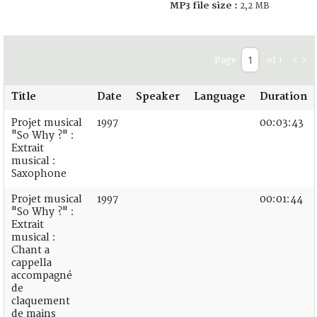
MP3 file size :
2,2 MB
Page
of 1
<
>
Title
Date
Speaker
Language
Duration
Projet musical
1997
00:03:43
"So Why ?" :
Extrait
musical :
Saxophone
Projet musical
1997
00:01:44
"So Why ?" :
Extrait
musical :
Chant a
cappella
accompagné
de
claquement
de mains