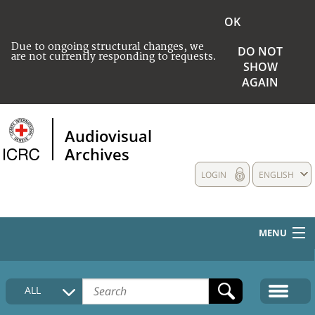
OK
Due to ongoing structural changes, we
DO NOT
are not currently responding to requests.
SHOW
AGAIN
Audiovisual
Archives
LOGIN
ENGLISH
MENU
HOME
ALL
COLLECTIONS DESCRIPTION
MEDIA