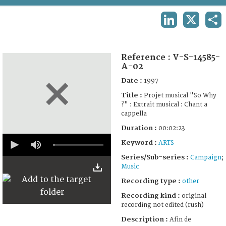
TERMS AND CONDITIONS OF USE
LINKEDIN
X
SH
FAQ
Reference :
V-S-14585-
A-02
Date :
1997
Title :
Projet musical "So Why
?" : Extrait musical : Chant a
cappella
Duration :
00:02:23
0
Keyword :
ARTS
seconds
of
Series/Sub-series :
Campaign
;
2
Music
minutes,
23
Recording type :
other
seconds
Recording kind :
original
recording not edited (rush)
Description :
Afin de