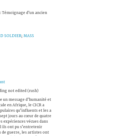
 : Témoignage d’un ancien
LD SOLDIER
;
MASS
unt
ing not edited (rush)
re un message d’humanité et
ale en Afrique, le CICR a
pulaires qu’influents et les a
sept jours au cœur de quatre
des expériences vécues dans
 ils ont pu s’entretenir
de guerre, les artistes ont