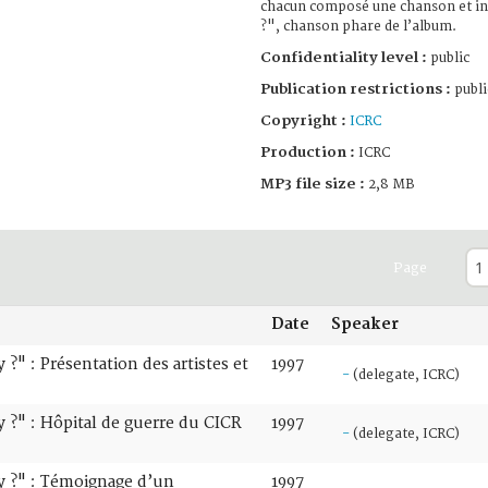
chacun composé une chanson et i
?", chanson phare de l’album.
Confidentiality level :
public
Publication restrictions :
publi
Copyright :
ICRC
Production :
ICRC
MP3 file size :
2,8 MB
Page
Date
Speaker
?" : Présentation des artistes et
1997
-
(delegate, ICRC)
 ?" : Hôpital de guerre du CICR
1997
-
(delegate, ICRC)
y ?" : Témoignage d’un
1997