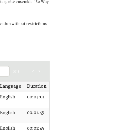
nterprété ensemble "So Why
cation without restrictions
of 1
<
>
Language
Duration
English
00:03:01
English
00:01:45
English
00:01:45