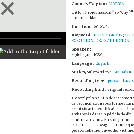
Country/Region :
LIBERIA
Title :
Projet musical "So Why ?"
enfant-soldat
Duration :
00:03:04
Keyword :
ETHNIC GROUP
;
CHI
EXECUTION
;
DRUG ADDICTION
Speaker :
-
(delegate, ICRC)
Language :
English
Series/Sub-series :
Campaign
Recording type :
personal acco
Recording kind :
original record
Description :
Afin de transmett
de réconciliation sous forme music
réuni six artistes africains aussi po
embarqués dans un périple de dix-
conflits africains. En s’inspirant 
le cadre de ce voyage, durant lequel
personnellement avec des victimes 