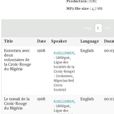
Production :
ICRC
MP3 file size :
4,7 MB
Page
of 1
Title
Date
Speaker
Language
Dura
Entretien avec
1968
English
00:03
KAELLENIUS,
deux
-
(délégué,
volontaires de
Ligue des
la Croix-Rouge
Sociétés de la
du Nigéria
Croix-Rouge)
-
(volunteer,
Nigerian Red
Cross
Society)
Le travail de la
1968
English
00:07
KAELLENIUS,
Croix-Rouge
-
(délégué,
du Nigéria
Ligue des