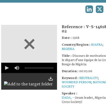
TERMS AND CONDITIONS OF USE
LINKEDIN
X
FAQ
Reference :
V-S-1461
02
Date :
1968
Country/Region :
BIAFRA
;
NIGERIA
Title :
Discours de motivation
le départ d'une équipe de la Cr
0
Rouge du Nigéria
seconds
Duration :
00:05:06
of
5
Keyword :
NEUTRALITY
;
minutes,
WOUNDED PERSON
;
NATION
6
seconds
SOCIETY
Speaker :
DADA, -
(team leader, Nigeria
Cross Society)