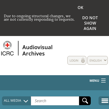
OK
Due to ongoing structural changes, we
DO NOT
are not currently responding to requests.
SHOW
AGAIN
Audiovisual
Archives
LOGIN
ENGLISH
MENU
HOME
ALL MEDIA
COLLECTIONS DESCRIPTION