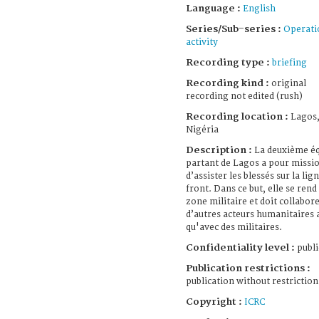
Language :
English
Series/Sub-series :
Operati
activity
Recording type :
briefing
Recording kind :
original
recording not edited (rush)
Recording location :
Lagos
Nigéria
Description :
La deuxième é
partant de Lagos a pour missi
d’assister les blessés sur la lig
front. Dans ce but, elle se rend
zone militaire et doit collabor
d’autres acteurs humanitaires 
qu'avec des militaires.
Confidentiality level :
publi
Publication restrictions :
publication without restriction
Copyright :
ICRC