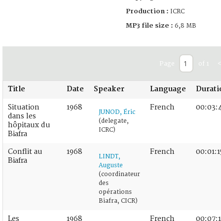
Production :
ICRC
MP3 file size :
6,8 MB
Page
of 1
Title
Date
Speaker
Language
Durati
Situation
1968
French
00:03:
JUNOD, Éric
dans les
(delegate,
hôpitaux du
ICRC)
Biafra
Conflit au
1968
French
00:01:1
LINDT,
Biafra
Auguste
(coordinateur
des
opérations
Biafra, CICR)
Les
1968
French
00:07:1