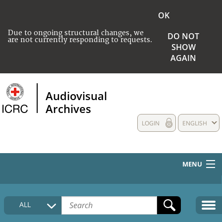
OK
Due to ongoing structural changes, we
DO NOT
are not currently responding to requests.
SHOW
AGAIN
Audiovisual
Archives
LOGIN
ENGLISH
MENU
HOME
ALL
COLLECTIONS DESCRIPTION
MEDIA