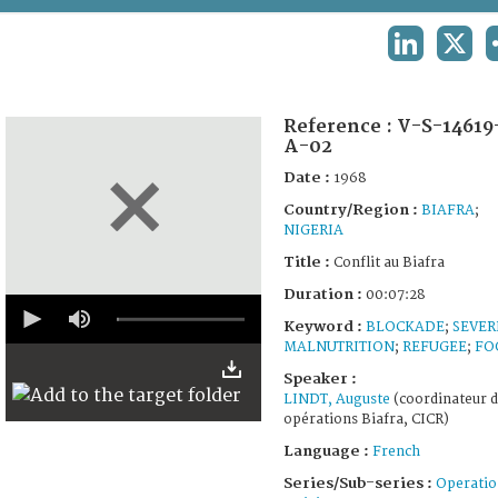
TERMS AND CONDITIONS OF USE
LINKEDIN
X
FAQ
Reference :
V-S-14619
A-02
Date :
1968
Country/Region :
BIAFRA
;
NIGERIA
Title :
Conflit au Biafra
Duration :
00:07:28
0
seconds
Keyword :
BLOCKADE
;
SEVER
of
MALNUTRITION
;
REFUGEE
;
FO
7
minutes,
Speaker :
28
LINDT, Auguste
(coordinateur 
seconds
opérations Biafra, CICR)
Language :
French
Series/Sub-series :
Operatio