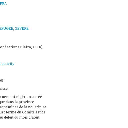
FRA
EFUGEE
;
SEVERE
opérations Biafra, CICR)
 activity
ng
uisse
ernement nigérian a créé
que dans la province
 acheminer de la nourriture
ourt terme du Comité est de
au début du mois d’août.