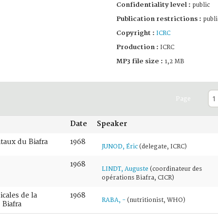
Confidentiality level :
public
Publication restrictions :
publi
Copyright :
ICRC
Production :
ICRC
MP3 file size :
1,2 MB
Page
Date
Speaker
itaux du Biafra
1968
JUNOD, Éric
(delegate, ICRC)
1968
LINDT, Auguste
(coordinateur des
opérations Biafra, CICR)
cales de la
1968
RABA, -
(nutritionist, WHO)
 Biafra