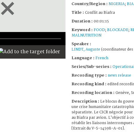
Country/Region :
NIGERIA
;
BIA
Title :
Conflit au Biafra
Duration :
00:01:15
Keyword :
FOOD
;
BLOCKADE
;
R
MALNUTRITION
Speaker :
LINDT, Auguste
(coordinateur des 
Language :
French
Series/Sub-series :
Operational
Recording type :
news release
Recording kind :
edited recordi
Recording location :
Genève, S
Description :
Le blocus du gouv
une crise humanitaire catastrophi
séparatiste. Le CICR négocie pour
au Biafra par avion. L’objectif à c
rétablir les liaisons interrompues 
[Extrait du V-S-14598-A-01].