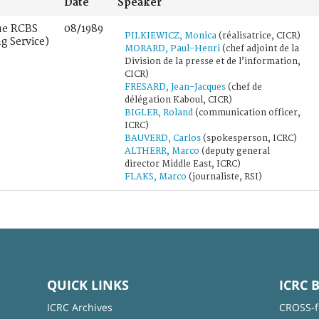
Date
Speaker
ue RCBS
08/1989
PILKIEWICZ, Monica
(réalisatrice, CICR)
g Service)
MORARD, Paul-Henri
(chef adjoint de la
Division de la presse et de l’information,
CICR)
FRESARD, Jean-Jacques
(chef de
délégation Kaboul, CICR)
BIGLER, Roland
(communication officer,
ICRC)
BAUVERD, Carlos
(spokesperson, ICRC)
ALTHERR, Marco
(deputy general
director Middle East, ICRC)
FLAKS, Marco
(journaliste, RSI)
QUICK LINKS
ICRC 
ICRC Archives
CROSS-f