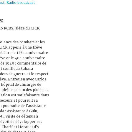
ast
;
Radio broadcast
ng
io RCBS, siège du CICR,
iolence des combats et les
ICR appelle à une trêve
élèbre le 125e anniversaire
ve et le 40e anniversaire
 de 1949 : commentaire de
t conflit au Sahara
niers de guerre et le respect
ève. Entretien avec Carlos
 hôpital de chirurgie de
pleine saison des pluies, la
lation est satisfaisante dans
 secours et poursuit sa
 poursuite de l’assistance
a : assistance à Gulu,
ti, visite de détenus à
révoit de développer ses
-Charif et Herat et d’y