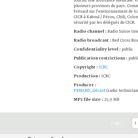
fournir une assistance médicale. V
plusieurs provinces du pays. Comm
Frésard sur l’environnement de tra
CICR à Kaboul / Pérou, Chili, Colom
sécurité par les délégués du CICR.
Radio channel :
Radio Suisse Int
Radio broadcast :
Red Cross Ro
Confidentiality level :
public
Publication restrictions :
publi
Copyright :
ICRC
Production :
ICRC
Producer :
PENARD, Gérard
(radio technician
MP3 file size :
25,9 MB
Page