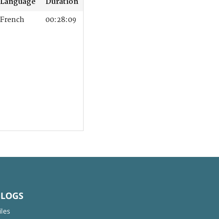
Language
Duration
French
00:28:09
BLOGS
iles