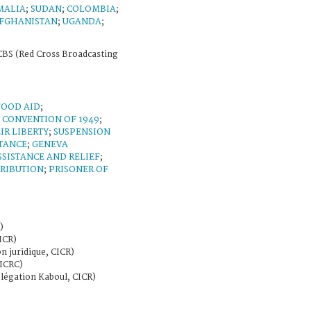
MALIA
;
SUDAN
;
COLOMBIA
;
FGHANISTAN
;
UGANDA
;
BS (Red Cross Broadcasting
FOOD AID
;
 CONVENTION OF 1949
;
IR LIBERTY
;
SUSPENSION
STANCE
;
GENEVA
SSISTANCE AND RELIEF
;
TRIBUTION
;
PRISONER OF
)
ICR)
on juridique, CICR)
ICRC)
élégation Kaboul, CICR)