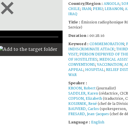
Country/Region :
ANGOLA
;
SO
CHILE
;
IRAN
;
PERU
;
LEBANON
;
A
IRAQ
Title :
Émission radiophonique RC
Service)
Duration :
00:28:16
Keyword :
COMMEMORATION
;
INDISCRIMINATE ATTACK
;
THIRD
VISIT
;
PERSON DEPRIVED OF THE
OF HOSTILITIES
;
MEDICAL ASSI
CONVENTIONS
;
VACCINATION
;
A
APPEAL
;
HOSPITAL
;
RELIEF DIS
WAR
Speaker :
KROON, Robert
(journalist)
SADDLER, Karen
(rédactrice, CICR
COPSON, Elizabeth
(traductrice, C
KOSIRNIK, René
(chef de la Divisi
BAUVERD, Carlos
(spokesperson, 
FRESARD, Jean-Jacques
(chef de d
Language :
English