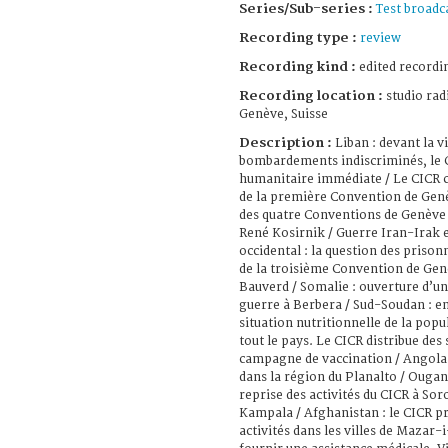
Series/Sub-series :
Test broadc
Recording type :
review
Recording kind :
edited recordi
Recording location :
studio rad
Genève, Suisse
Description :
Liban : devant la v
bombardements indiscriminés, le C
humanitaire immédiate / Le CICR c
de la première Convention de Genè
des quatre Conventions de Genève
René Kosirnik / Guerre Iran-Irak e
occidental : la question des prison
de la troisième Convention de Gen
Bauverd / Somalie : ouverture d’un
guerre à Berbera / Sud-Soudan : en 
situation nutritionnelle de la popu
tout le pays. Le CICR distribue des
campagne de vaccination / Angola :
dans la région du Planalto / Ougand
reprise des activités du CICR à Soro
Kampala / Afghanistan : le CICR p
activités dans les villes de Mazar-i