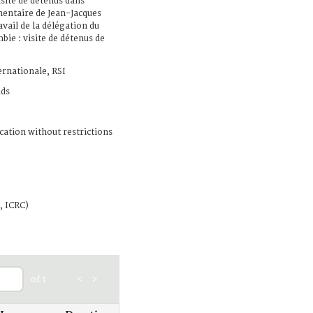
isite de détenus dans
entaire de Jean-Jacques
vail de la délégation du
bie : visite de détenus de
ernationale, RSI
ads
cation without restrictions
, ICRC)
of 1
<
>