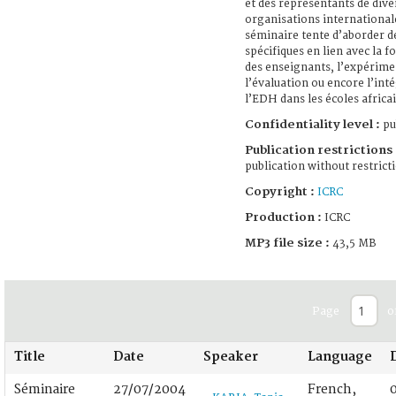
et des représentants de dive
organisations international
séminaire tente d’aborder d
spécifiques en lien avec la 
des enseignants, l’expérime
l’évaluation ou encore l’int
l’EDH dans les écoles africa
Confidentiality level :
pu
Publication restrictions 
publication without restrict
Copyright :
ICRC
Production :
ICRC
MP3 file size :
43,5 MB
Page
o
Title
Date
Speaker
Language
Séminaire
27/07/2004
French,