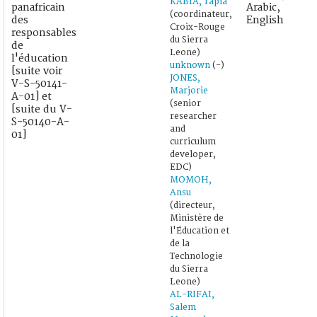
KABIA, Tapia
panafricain
Arabic,
(coordinateur,
des
English
Croix-Rouge
responsables
du Sierra
de
Leone)
l'éducation
unknown
(-)
[suite voir
JONES,
V-S-50141-
Marjorie
A-01] et
(senior
[suite du V-
researcher
S-50140-A-
and
01]
curriculum
developer,
EDC)
MOMOH,
Ansu
(directeur,
Ministère de
l'Éducation et
de la
Technologie
du Sierra
Leone)
AL-RIFAI,
Salem