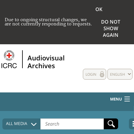
OK
Due to ongoing structural changes, we
DO NOT
are not currently responding to requests.
SHOW
AGAIN
Audiovisual
Archives
LOGIN
ENGLISH
MENU
HOME
ALL MEDIA
COLLECTIONS DESCRIPTION