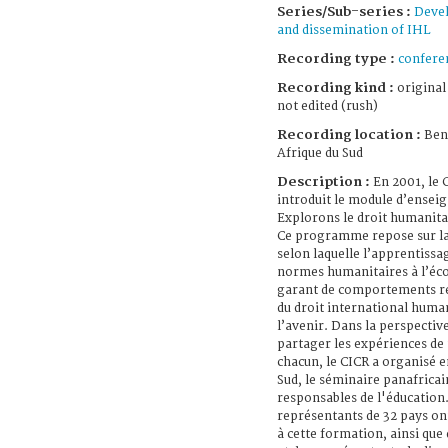
Series/Sub-series :
Deve
and dissemination of IHL
Recording type :
confere
Recording kind :
original
not edited (rush)
Recording location :
Ben
Afrique du Sud
Description :
En 2001, le 
introduit le module d’ense
Explorons le droit humanita
Ce programme repose sur la
selon laquelle l’apprentissa
normes humanitaires à l’éco
garant de comportements r
du droit international huma
l’avenir. Dans la perspectiv
partager les expériences de 
chacun, le CICR a organisé e
Sud, le séminaire panafricai
responsables de l'éducation
représentants de 32 pays on
à cette formation, ainsi que