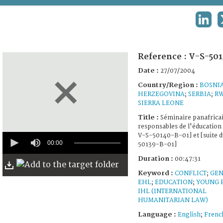
TERMS AND CONDITIONS OF USE
LINK
FAQ
Reference :
V-S-501
Date :
27/07/2004
Country/Region :
BOSNI
HERZEGOVINA
;
SERBIA
;
R
SIERRA LEONE
Title :
Séminaire panafrica
responsables de l'éducation 
0
V-S-50140-B-01] et [suite d
seconds
00:00
50139-B-01]
of
47
Duration :
00:47:31
minutes,
Keyword :
CONFLICT
;
GEN
31
seconds
EHL
;
EDUCATION
;
YOUNG 
IHL (INTERNATIONAL
HUMANITARIAN LAW)
Language :
English
;
Frenc