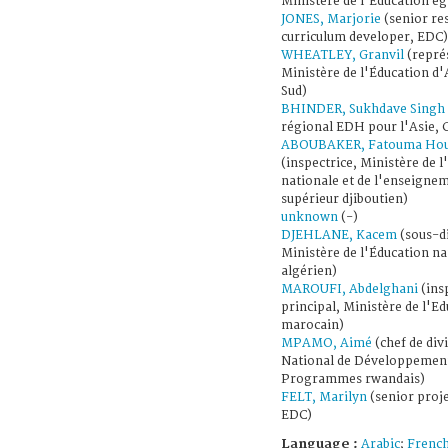
Ministère de l'Éducation ég
JONES, Marjorie
(senior re
curriculum developer, EDC)
WHEATLEY, Granvil
(repré
Ministère de l'Éducation d'
Sud)
BHINDER, Sukhdave Singh
régional EDH pour l'Asie, 
ABOUBAKER, Fatouma Ho
(inspectrice, Ministère de 
nationale et de l'enseigne
supérieur djiboutien)
unknown
(-)
DJEHLANE, Kacem
(sous-di
Ministère de l'Éducation na
algérien)
MAROUFI, Abdelghani
(ins
principal, Ministère de l'E
marocain)
MPAMO, Aimé
(chef de div
National de Développemen
Programmes rwandais)
FELT, Marilyn
(senior proje
EDC)
Language :
Arabic
;
Frenc