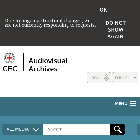
OK
Due to ongoing structural changes, we
DO NOT
are not currently responding to requests.
SHOW
AGAIN
Audiovisual
Archives
LOGIN
ENGLISH
MENU
HOME
ALL MEDIA
COLLECTIONS DESCRIPTION