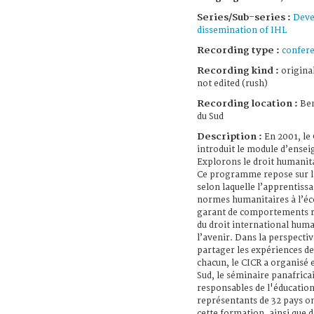
Series/Sub-series :
Deve
dissemination of IHL
Recording type :
confer
Recording kind :
origina
not edited (rush)
Recording location :
Ben
du Sud
Description :
En 2001, le
introduit le module d’ense
Explorons le droit humanit
Ce programme repose sur la
selon laquelle l’apprentiss
normes humanitaires à l’éc
garant de comportements 
du droit international huma
l’avenir. Dans la perspectiv
partager les expériences de
chacun, le CICR a organisé 
Sud, le séminaire panafrica
responsables de l'éducatio
représentants de 32 pays on
cette formation, ainsi que d