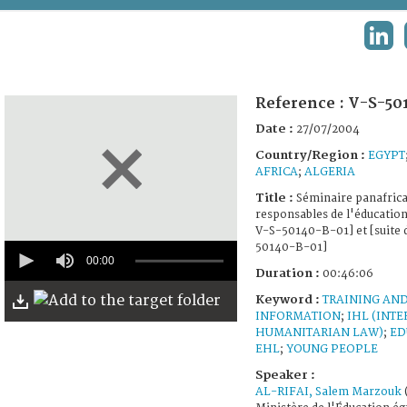
TERMS AND CONDITIONS OF USE
LIN
FAQ
Reference :
V-S-50
Date :
27/07/2004
Country/Region :
EGYPT
AFRICA
;
ALGERIA
Title :
Séminaire panafrica
responsables de l'éducation
V-S-50140-B-01] et [suite 
0
50140-B-01]
seconds
00:00
Duration :
00:46:06
of
46
Keyword :
TRAINING AN
minutes,
INFORMATION
;
IHL (INT
6
seconds
HUMANITARIAN LAW)
;
ED
EHL
;
YOUNG PEOPLE
Speaker :
AL-RIFAI, Salem Marzouk