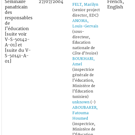
Séminaire
27/07/2004
French,
FELT, Marilyn
panafricain
English
(senior project
des
director, EDC)
responsables
ANOMA,
de
Louis-Gervais
l'éducation
(sous-
[suite voir
directeur,
V-S-50142-
Éducation
A-01] et
nationale de
[suite du V-
Côte d'Ivoire)
S-50141-A-
BOUKHARI,
01]
Amel
(inspectrice
générale de
l'éducation,
Ministère de
l'Éducation
tunisien)
unknown
(-)
ABOUBAKER,
Fatouma
Houmed
(inspectrice,
Ministère de
l'Éducation