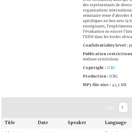
des représentants de divers
organisations international
séminaire tente d’aborder 
spécifiques en lien avec la 
enseignants, l’expérimenta
l’évaluation ou encore l’in
l’EDH dans les écoles africa
Confidentiality level :
pu
Publication restrictions
without restrictions
Copyright :
ICRC
Production :
ICRC
MP3 file size :
42,2 MB
Page
Title
Date
Speaker
Language