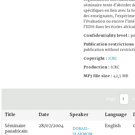
séminaire tente d’aborder d
spécifiques en lien avec la 
des enseignants, l’expérime
l’évaluation ou encore l’int
l’EDH dans les écoles africa
Confidentiality level :
pu
Publication restrictions 
publication without restrict
Copyright :
ICRC
Production :
ICRC
MP3 file size :
42,3 MB
Page
o
Title
Date
Speaker
Language
Séminaire
28/07/2004
English
DORAIS-
panafricain
SLAKMON,