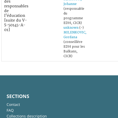
des
Johanne
responsables
(responsable
de
du
l'éducation
programme
[suite du V-
EDH, CICR)
S-50145-A-
unknown
(-)
01]
MILENKOVIC,
Gordana
(conseillère
EDH pour les
Balkans,
CICR)
SECTIONS
Contact
FAQ
Collections description