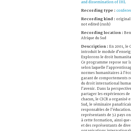
and dissemination of IHL
Recording type :
confere
Recording kind :
original
not edited (rush)
Recording location :
Ben
Afrique du Sud
Description :
En 2001, le 
introduit le module d’ense
Explorons le droit humanita
Ce programme repose sur la
selon laquelle l’apprentissa
normes humanitaires à l’éco
garant de comportements r
du droit international huma
l’avenir. Dans la perspectiv
partager les expériences de 
chacun, le CICR a organisé e
Sud, le séminaire panafricai
responsables de l'éducation
représentants de 32 pays on
à cette formation, ainsi que
et des représentants de dive
organisations international