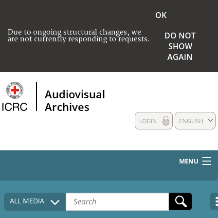
OK
Due to ongoing structural changes, we
DO NOT
are not currently responding to requests.
SHOW
AGAIN
Audiovisual
Archives
LOGIN
ENGLISH
MENU
HOME
ALL MEDIA
COLLECTIONS DESCRIPTION