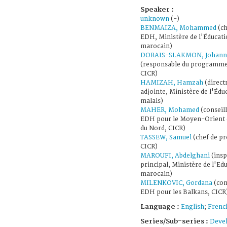
Speaker :
unknown
(-)
BENMAIZA, Mohammed
(ch
EDH, Ministère de l'Éducat
marocain)
DORAIS-SLAKMON, Johann
(responsable du programm
CICR)
HAMIZAH, Hamzah
(direct
adjointe, Ministère de l'Édu
malais)
MAHER, Mohamed
(conseil
EDH pour le Moyen-Orient e
du Nord, CICR)
TASSEW, Samuel
(chef de p
CICR)
MAROUFI, Abdelghani
(insp
principal, Ministère de l'Ed
marocain)
MILENKOVIC, Gordana
(con
EDH pour les Balkans, CICR
Language :
English
;
Frenc
Series/Sub-series :
Deve