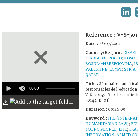
TERMS AND CONDITIONS OF USE
LINK
FAQ
Reference :
V-S-501
Date :
28/07/2004
Country/Region :
ISRAEL
SERBIA
;
MOROCCO
;
KOSOV
BOSNIA-HERZEGOVINA
;
I
PALESTINE
;
EGYPT
;
SYRIA
;
QATAR
0
Title :
Séminaire panafrica
seconds
00:00
responsables de l'éducation 
of
V-S-50145-B-01] et [suite d
46
50144-B-01]
minutes,
9
Duration :
00:46:09
seconds
Keyword :
IHL (INTERNA
HUMANITARIAN LAW)
;
ED
YOUNG PEOPLE
;
EHL
;
TRA
INFORMATION
;
ARMED CO