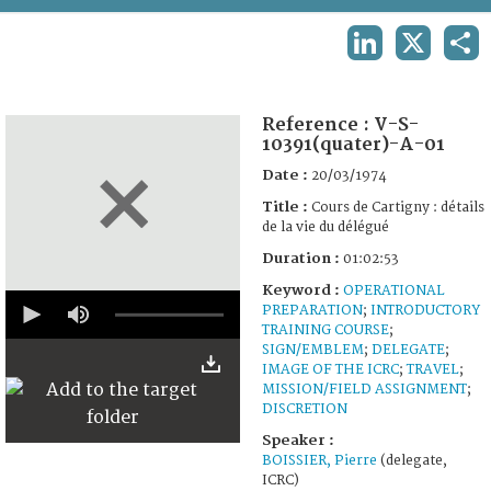
TERMS AND CONDITIONS OF USE
LINKEDIN
X
SHA
FAQ
Reference :
V-S-
10391(quater)-A-01
Date :
20/03/1974
Title :
Cours de Cartigny : détails
de la vie du délégué
Duration :
01:02:53
Keyword :
OPERATIONAL
0
PREPARATION
;
INTRODUCTORY
seconds
TRAINING COURSE
;
of
1
SIGN/EMBLEM
;
DELEGATE
;
hour,
IMAGE OF THE ICRC
;
TRAVEL
;
2
MISSION/FIELD ASSIGNMENT
;
minutes,
DISCRETION
53
seconds
Speaker :
BOISSIER, Pierre
(delegate,
ICRC)