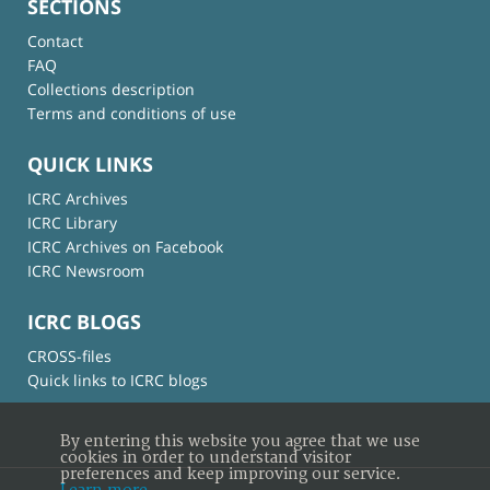
SECTIONS
Contact
FAQ
Collections description
Terms and conditions of use
QUICK LINKS
ICRC Archives
ICRC Library
ICRC Archives on Facebook
ICRC Newsroom
ICRC BLOGS
CROSS-files
Quick links to ICRC blogs
By entering this website you agree that we use
cookies in order to understand visitor
preferences and keep improving our service.