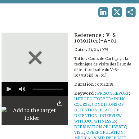
TERMS AND CONDITIONS OF USE
LINKEDIN
X
SHA
FAQ
Reference :
V-S-
10391(ter)-A-01
Date :
21/01/1975
Title :
Cours de Cartigny : la
technique de visite des lieux de
détention [suite du V-S-
10391(bis)-A-01]
0
Duration :
00:42:18
seconds
Keyword :
PRISON REPORT
;
of
42
INTRODUCTORY TRAINING
minutes,
COURSE
;
CONDITIONS OF
18
DETENTION
;
PLACE OF
seconds
DETENTION
;
INTERVIEW
WITHOUT WITNESSES
;
DEPRIVATION OF LIBERTY
;
VISIT
;
OVERPOPULATION
;
MEDICAL VISIT
;
DELEGATE