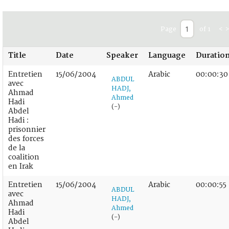
Page
of 1
<
>
Title
Date
Speaker
Language
Duratio
Entretien
15/06/2004
Arabic
00:00:30
ABDUL
avec
HADJ,
Ahmad
Ahmed
Hadi
(-)
Abdel
Hadi :
prisonnier
des forces
de la
coalition
en Irak
Entretien
15/06/2004
Arabic
00:00:55
ABDUL
avec
HADJ,
Ahmad
Ahmed
Hadi
(-)
Abdel