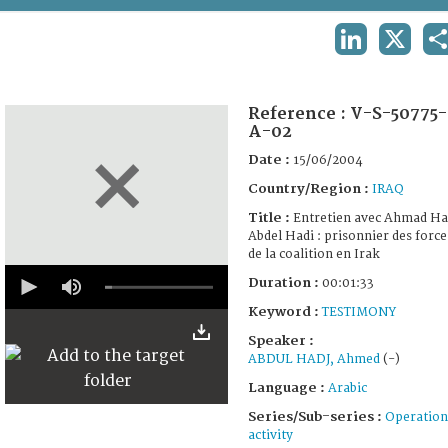
TERMS AND CONDITIONS OF USE
LINKEDIN
X
S
FAQ
Reference :
V-S-50775-
A-02
Date :
15/06/2004
Country/Region :
IRAQ
Title :
Entretien avec Ahmad Ha
Abdel Hadi : prisonnier des force
de la coalition en Irak
0
Duration :
00:01:33
seconds
of
Keyword :
TESTIMONY
1
minute,
Speaker :
33
ABDUL HADJ, Ahmed
(-)
seconds
Language :
Arabic
Series/Sub-series :
Operation
activity