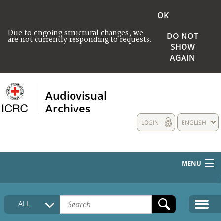
OK
Due to ongoing structural changes, we
DO NOT
are not currently responding to requests.
SHOW
AGAIN
Audiovisual
Archives
LOGIN
ENGLISH
MENU
HOME
ALL
COLLECTIONS DESCRIPTION
MEDIA