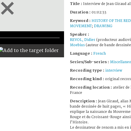
Title :
Interview de Jean Giraud a
Duration :
01:02:33
Keyword :
HISTORY OF THE RED
MOVEMENT
;
DRAWING
Speaker :
REVOL, Didier
(producteur audiovi
Moebius
(auteur de bande dessinée
Language :
French
Series/Sub-series :
Miscellane
Recording type :
interview
Recording kind :
original record
Recording location :
atelier de
France
Description :
Jean Giraud, alias 
bande dessinée de huit pages, « Hi
explique la naissance du Mouvemen
Rouge et du Croissant-Rouge ainsi
l'Histoire.
Le dessinateur de renom a mis en i