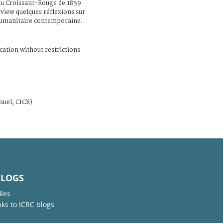
u Croissant-Rouge de 1859
erview quelques réflexions sur
 humanitaire contemporaine.
cation without restrictions
suel, CICR)
BLOGS
iles
nks to ICRC blogs