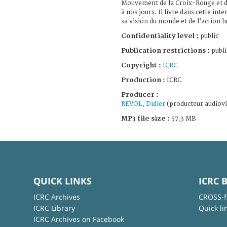
Mouvement de la Croix-Rouge et d
à nos jours. Il livre dans cette int
sa vision du monde et de l’action
Confidentiality level :
public
Publication restrictions :
publi
Copyright :
ICRC
Production :
ICRC
Producer :
REVOL, Didier
(producteur audiovi
MP3 file size :
57.3 MB
QUICK LINKS
ICRC 
ICRC Archives
CROSS-f
ICRC Library
Quick li
ICRC Archives on Facebook