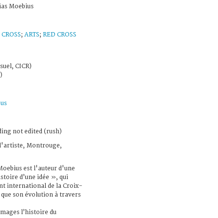
lias Moebius
 CROSS
;
ARTS
;
RED CROSS
suel, CICR)
)
ous
ing not edited (rush)
 l'artiste, Montrouge,
Moebius est l'auteur d'une
stoire d’une idée », qui
t international de la Croix-
 que son évolution à travers
mages l’histoire du