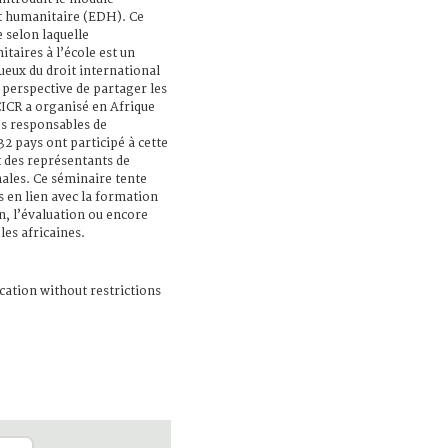
t humanitaire (EDH). Ce
 selon laquelle
aires à l’école est un
eux du droit international
 perspective de partager les
CICR a organisé en Afrique
es responsables de
32 pays ont participé à cette
t des représentants de
ales. Ce séminaire tente
s en lien avec la formation
n, l’évaluation ou encore
les africaines.
cation without restrictions