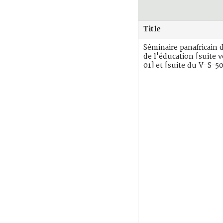
Title
Séminaire panafricain 
de l'éducation [suite 
01] et [suite du V-S-5