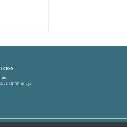
BLOGS
iles
nks to ICRC blogs