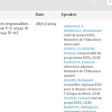
Page
Date
Speaker
des responsables
28/07/2004
unknown
(-)
voir V-S-50145-B-
BENMAIZA, Mohammed
0144-B-01]
(chef de projet EDH,
Ministère de l'Éducation
marocain)
DORAIS-SLAKMON,
Johanne
(responsable du
programme EDH, CICR)
HAMIZAH, Hamzah
(directrice adjointe,
Ministère de l'Éducation
malais)
MAHER, Mohamed
(conseiller régional EDH
pour le Moyen-Orient et
l'Afrique du Nord, CICR)
TASSEW, Samuel
(chef de
projet EDH, CICR)
MAROUFI, Abdelghani
(inspecteur principal,