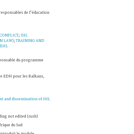
responsables de l'éducation
CONFLICT
;
IHL
N LAW)
;
TRAINING AND
EHL
ponsable du programme
re EDH pour les Balkans,
t and dissemination of IHL
ing not edited (rush)
frique du Sud
 introduit le module