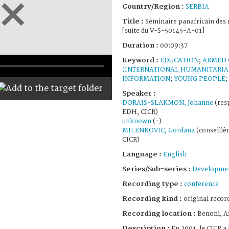
Country/Region :
SERBIA
Title :
Séminaire panafricain des 
[suite du V-S-50145-A-01]
Duration :
00:09:37
Keyword :
EDUCATION
;
ARMED 
(INTERNATIONAL HUMANITARIA
INFORMATION
;
YOUNG PEOPLE
;
Speaker :
DORAIS-SLAKMON, Johanne
(res
EDH, CICR)
unknown
(-)
MILENKOVIC, Gordana
(conseillè
CICR)
Language :
English
Series/Sub-series :
Developmen
Recording type :
conference
Recording kind :
original record
Recording location :
Benoni, A
Description :
En 2001, le CICR a