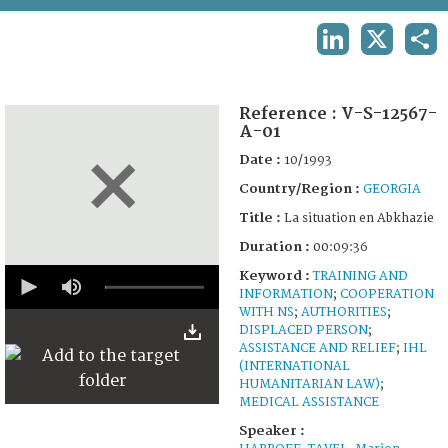
TERMS AND CONDITIONS OF USE
LINKEDIN
X
SHA
FAQ
Reference :
V-S-12567-
A-01
Date :
10/1993
Country/Region :
GEORGIA
Title :
La situation en Abkhazie
Duration :
00:09:36
0
Keyword :
TRAINING AND
seconds
INFORMATION
;
COOPERATION
of
WITH NS
;
AUTHORITIES
;
9
DISPLACED PERSON
;
minutes,
ASSISTANCE AND RELIEF
;
IHL
36
seconds
(INTERNATIONAL
HUMANITARIAN LAW)
;
MEDICAL ASSISTANCE
Speaker :