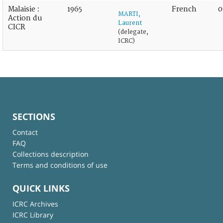
Malaisie :
1965
French
0
MARTI,
Action du
Laurent
CICR
(delegate,
ICRC)
SECTIONS
Contact
FAQ
Collections description
Terms and conditions of use
QUICK LINKS
ICRC Archives
ICRC Library