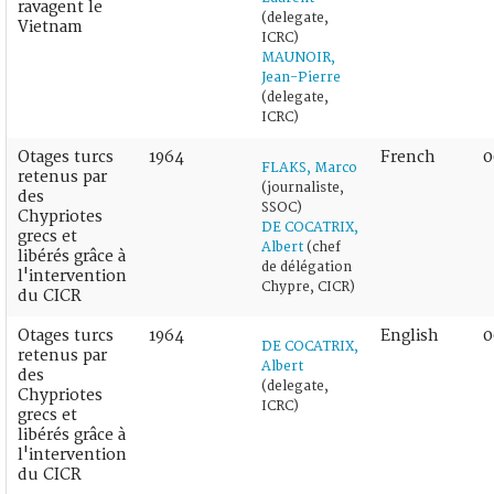
ravagent le
(delegate,
Vietnam
ICRC)
MAUNOIR,
Jean-Pierre
(delegate,
ICRC)
Otages turcs
1964
French
0
FLAKS, Marco
retenus par
(journaliste,
des
SSOC)
Chypriotes
DE COCATRIX,
grecs et
Albert
(chef
libérés grâce à
de délégation
l'intervention
Chypre, CICR)
du CICR
Otages turcs
1964
English
0
DE COCATRIX,
retenus par
Albert
des
(delegate,
Chypriotes
ICRC)
grecs et
libérés grâce à
l'intervention
du CICR