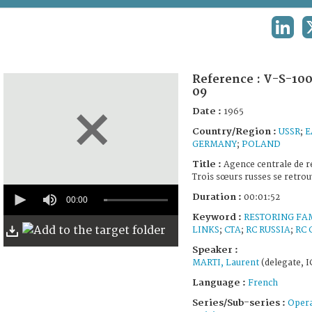
TERMS AND CONDITIONS OF USE
LINKE
FAQ
Reference :
V-S-100
09
Date :
1965
Country/Region :
USSR
;
E
GERMANY
;
POLAND
Title :
Agence centrale de r
Trois sœurs russes se retro
0
Duration :
00:01:52
seconds
00:00
of
Keyword :
RESTORING FA
1
LINKS
;
CTA
;
RC RUSSIA
;
RC
minute,
52
Speaker :
seconds
MARTI, Laurent
(delegate, I
Language :
French
Series/Sub-series :
Opera