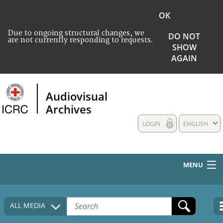
OK
Due to ongoing structural changes, we
DO NOT
are not currently responding to requests.
SHOW
AGAIN
Audiovisual
Archives
LOGIN
ENGLISH
MENU
HOME
ALL MEDIA
COLLECTIONS DESCRIPTION