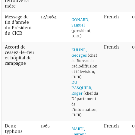
retrouve sa
mère
Message de
12/1964
French
0
GONARD,
fin d’année
Samuel
du Président
(president,
du CICR
ICRC)
Accord de
French
0
KUHNE,
cessez-le-feu
Georges
(chef
et hôpital de
du Bureau de
campagne
radiodiffusion
et télévision,
CICR)
DU
PASQUIER,
Roger
(chef du
Département
de
l’information,
CICR)
Deux
1965
French
0
MARTI,
typhons
Laurent