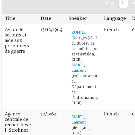
Page
of
Title
Date
Speaker
Language
D
Avion de
15/12/1964
French
0
KUHNE,
secours et
Georges
(chef
aide aux
du Bureau de
prisonniers
radiodiffusion
de guerre
et télévision,
CICR)
MARTI,
Laurent
(collaborateur
du
Département
de
l'infromation,
CICR)
Agence
12/1964
French
0
MARTI,
centrale de
Laurent
recherches -
(delegate,
J. Strohner
ICRC)