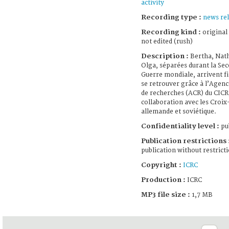
activity
Recording type :
news re
Recording kind :
original
not edited (rush)
Description :
Bertha, Nath
Olga, séparées durant la Se
Guerre mondiale, arrivent f
se retrouver grâce à l’Agenc
de recherches (ACR) du CICR
collaboration avec les Croi
allemande et soviétique.
Confidentiality level :
pub
Publication restrictions 
publication without restrict
Copyright :
ICRC
Production :
ICRC
MP3 file size :
1,7 MB