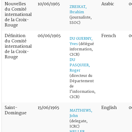
Nouvelles
10/06/1965
Arabic
0
ZREIKAT,
du Comité
Ibrahim
international
(journaliste,
de la Croix-
SSOC)
Rouge
Définition
06/06/1965
French
0
DU GUERNY,
du Comité
Yves
(délégué
international
information,
de la Croix-
CICR)
Rouge
DU
PASQUIER,
Roger
(directeur du
Département
de
l'information,
CICR)
Saint-
15/06/1965
English
0
MATTHEWS,
Domingue
John
(delegate,
ICRC)
HELLER,