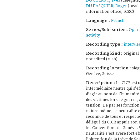
DU GUERNY, Yves
(delegate,
DU PASQUIER, Roger
(head 
information office, ICRC)
Language :
French
Series/Sub-series :
Opera
activity
Recording type :
intervie
Recording kind :
original
not edited (rush)
Recording location :
sièg
Genève, Suisse
Description :
Le CICR est 
intermédiaire neutre qui s’e
d’agir au nom de l’humanité
des victimes lors de guerre, c
tension. De par ses fonctions
nature même, sa neutralité e
reconnue de tous et respecté
délégué du CICR appuie son a
les Conventions de Genève. 
neutralité s’est avéré fort ef
l’obtention de la trêve de Sa