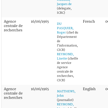
Jacques de
(delegate,
ICRC)
Agence
16/06/1965
French
0
DU
centrale de
PASQUIER,
recherches
Roger
(chef du
Département
de
l’information,
CICR)
REYMOND,
Lisette
(cheffe
de service
Agence
centrale de
recherches,
CICR)
Agence
16/06/1965
English
0
MATTHEWS,
centrale de
John
recherches
(journalist)
REYMOND,