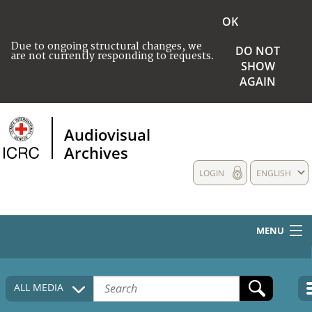
OK
Due to ongoing structural changes, we
DO NOT
are not currently responding to requests.
SHOW
AGAIN
Audiovisual
Archives
LOGIN
ENGLISH
MENU
HOME
ALL MEDIA
COLLECTIONS DESCRIPTION