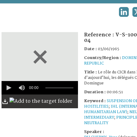
TERMS AND CONDITIONS OF USE
LINKE
FAQ
Reference :
V-S-100
04
Date :
03/06/1965
Country/Region :
DOMIN
REPUBLIC
Title :
Le rôle du CICR dans
d'aujourd'hui, les délégués C
0
Domingue
seconds
00:00
Duration :
00:06:51
of
6
Keyword :
SUSPENSION O
minutes,
HOSTILITIES
;
IHL (INTERN
51
seconds
HUMANITARIAN LAW)
;
NE
INTERMEDIARY
;
PRINCIPLE
NEUTRALITY
Speaker :