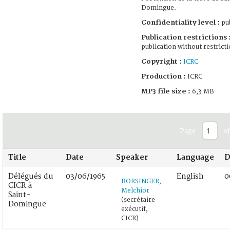
Domingue.
Confidentiality level :
pub
Publication restrictions 
publication without restrict
Copyright :
ICRC
Production :
ICRC
MP3 file size :
6,3 MB
Page
of
Title
Date
Speaker
Language
D
Délégués du
03/06/1965
English
0
BORSINGER,
CICR à
Melchior
Saint-
(secrétaire
Domingue
exécutif,
CICR)