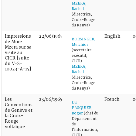
MZERA,
Rachel
(directrice,
Croix-Rouge
du Kenya)
Impressions
22/06/1965
English
0
BORSINGER,
de Mme
Melchior
Mzera sur sa
(secrétaire
visite au
exécutif,
CICR [suite
CICR)
du V-S-
MZERA,
10023-A-15]
Rachel
(directrice,
Croix-Rouge
du Kenya)
Les
23/06/1965
French
0
DU
Conventions
PASQUIER,
de Genève et
Roger
(chef du
la Croix-
Département
Rouge
de
voltaïque
l’information,
CICR)