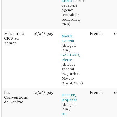
Lisette
(cheffe
de service
Agence
centrale de
recherches,
CICR)
Mission du
16/06/1965
French
0
MARTI,
CICR au
Laurent
Yémen
(delegate,
ICRC)
GAILLARD,
Pierre
(délégué
général
Maghreb et
Moyen-
Orient, CICR)
Les
21/06/1965
French
0
HELLER,
Conventions
Jacques de
de Genève
(delegate,
ICRC)
DU