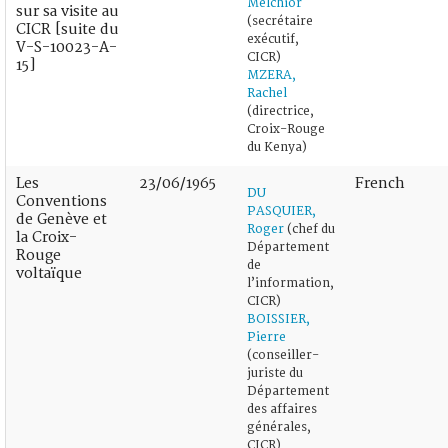
Melchior
sur sa visite au
(secrétaire
CICR [suite du
exécutif,
V-S-10023-A-
CICR)
15]
MZERA,
Rachel
(directrice,
Croix-Rouge
du Kenya)
Les
23/06/1965
French
DU
Conventions
PASQUIER,
de Genève et
Roger
(chef du
la Croix-
Département
Rouge
de
voltaïque
l’information,
CICR)
BOISSIER,
Pierre
(conseiller-
juriste du
Département
des affaires
générales,
CICR)