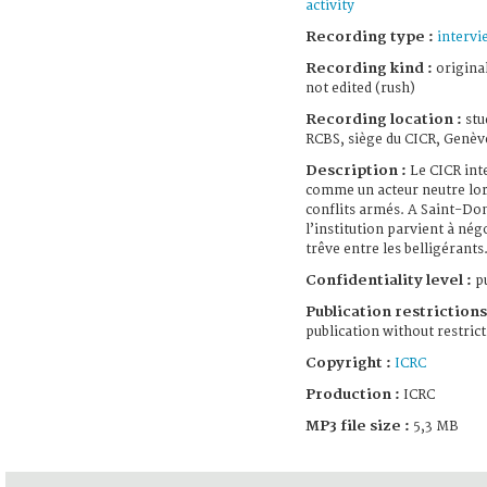
activity
Recording type :
intervi
Recording kind :
origina
not edited (rush)
Recording location :
stu
RCBS, siège du CICR, Genève
Description :
Le CICR int
comme un acteur neutre lor
conflits armés. A Saint-Do
l’institution parvient à nég
trêve entre les belligérants
Confidentiality level :
pu
Publication restrictions
publication without restric
Copyright :
ICRC
Production :
ICRC
MP3 file size :
5,3 MB