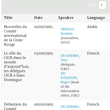
Page
Title
Date
Speaker
Language
Nouvelles du
10/06/1965
Arabic
ZREIKAT,
Comité
Ibrahim
international
(journaliste,
de la Croix-
SSOC)
Rouge
Le rôle du
03/06/1965
French
DU GUERNY,
CICR dans le
Yves
monde
(delegate,
d'aujourd'hui,
ICRC)
les délégués
DU
CICR à Saint
PASQUIER,
Domingue
Roger
(head
of the
information
office, ICRC)
Définition du
06/06/1965
French
DU GUERNY,
Comité