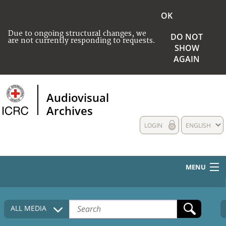
OK
Due to ongoing structural changes, we
DO NOT
are not currently responding to requests.
SHOW
AGAIN
Audiovisual
Archives
LOGIN
ENGLISH
MENU
HOME
ALL MEDIA
COLLECTIONS DESCRIPTION