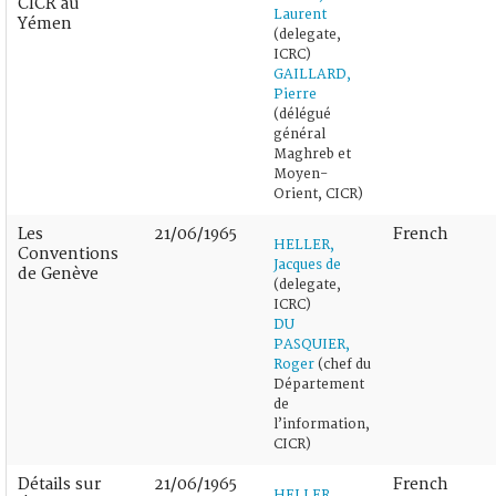
CICR au
Laurent
Yémen
(delegate,
ICRC)
GAILLARD,
Pierre
(délégué
général
Maghreb et
Moyen-
Orient, CICR)
Les
21/06/1965
French
HELLER,
Conventions
Jacques de
de Genève
(delegate,
ICRC)
DU
PASQUIER,
Roger
(chef du
Département
de
l’information,
CICR)
Détails sur
21/06/1965
French
HELLER,