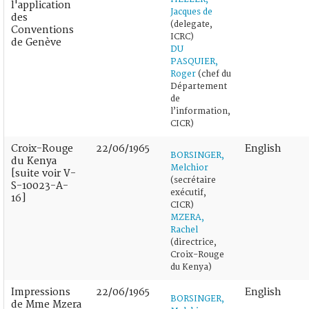
l'application
Jacques de
des
(delegate,
Conventions
ICRC)
de Genève
DU
PASQUIER,
Roger
(chef du
Département
de
l’information,
CICR)
Croix-Rouge
22/06/1965
English
BORSINGER,
du Kenya
Melchior
[suite voir V-
(secrétaire
S-10023-A-
exécutif,
16]
CICR)
MZERA,
Rachel
(directrice,
Croix-Rouge
du Kenya)
Impressions
22/06/1965
English
BORSINGER,
de Mme Mzera