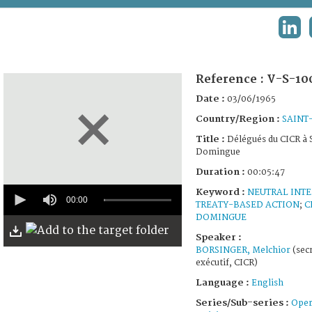
TERMS AND CONDITIONS OF USE
LINK
FAQ
Reference :
V-S-10
Date :
03/06/1965
Country/Region :
SAINT
Title :
Délégués du CICR à 
Domingue
Duration :
00:05:47
0
Keyword :
NEUTRAL INT
seconds
00:00
TREATY-BASED ACTION
;
C
of
DOMINGUE
5
minutes,
Speaker :
47
BORSINGER, Melchior
(secr
seconds
exécutif, CICR)
Language :
English
Series/Sub-series :
Oper