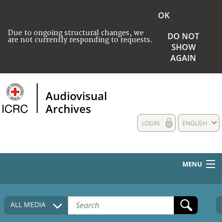
OK
Due to ongoing structural changes, we
DO NOT
are not currently responding to requests.
SHOW
AGAIN
Audiovisual
Archives
LOGIN
ENGLISH
MENU
HOME
ALL MEDIA
COLLECTIONS DESCRIPTION