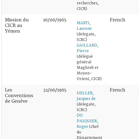
recherches,
CICR)
Mission du
16/06/1965
French
MARTI,
CICR au
Laurent
Yémen
(delegate,
ICRC)
GAILLARD,
Pierre
(délégué
général
Maghreb et
Moyen-
Orient, CICR)
Les
21/06/1965
French
HELLER,
Conventions
Jacques de
de Genève
(delegate,
ICRC)
DU
PASQUIER,
Roger
(chef
du
Département