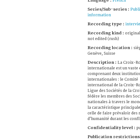
Language :
French
Series/Sub-series :
Publi
information
Recording type :
intervi
Recording kind :
origina
not edited (rush)
Recording location :
siè
Genève, Suisse
Description :
La Croix-R
internationale est un vaste
comprenant deux institutio
internationales : le Comité
international de la Croix-Ro
Ligue des Sociétés de la Cr
fédère les membres des Soc
nationales à travers le mon
la caractéristique principal
celle de faire prévaloir des 
d’humanité durant les confl
Confidentiality level :
pu
Publication restrictions