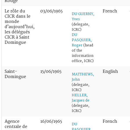
Rouge
Le rôle du
03/06/1965
French
DU GUERNY,
CICR dans le
Yves
monde
(delegate,
d'aujourd'hui,
ICRC)
les délégués
DU
CICR à Saint
PASQUIER,
Domingue
Roger
(head
of the
information
office, ICRC)
Saint-
15/06/1965
English
MATTHEWS,
Domingue
John
(delegate,
ICRC)
HELLER,
Jacques de
(delegate,
ICRC)
Agence
16/06/1965
French
DU
centrale de
PASQUIER,