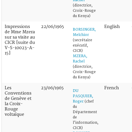
Rachel
(directrice,
Croix-Rouge
du Kenya)
Impressions
22/06/1965
English
BORSINGER,
de Mme Mzera
Melchior
sur sa visite au
(secrétaire
CICR [suite du
exécutif,
V-S-10023-A-
CICR)
15]
MZERA,
Rachel
(directrice,
Croix-Rouge
du Kenya)
Les
23/06/1965
French
DU
Conventions
PASQUIER,
de Genève et
Roger
(chef
la Croix-
du
Rouge
Département
voltaïque
de
l’information,
CICR)