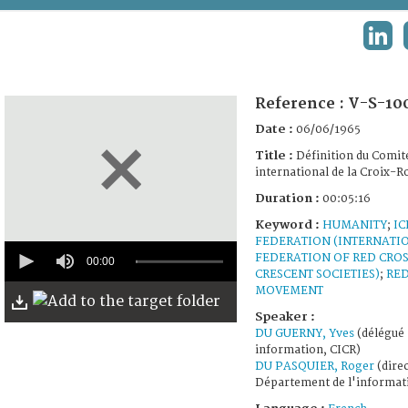
TERMS AND CONDITIONS OF USE
LINK
FAQ
Reference :
V-S-10
Date :
06/06/1965
Title :
Définition du Comit
international de la Croix-
Duration :
00:05:16
Keyword :
HUMANITY
;
IC
FEDERATION (INTERNATI
0
FEDERATION OF RED CRO
seconds
00:00
CRESCENT SOCIETIES)
;
RED
of
5
MOVEMENT
minutes,
Speaker :
16
seconds
DU GUERNY, Yves
(délégué
information, CICR)
DU PASQUIER, Roger
(direc
Département de l'informat