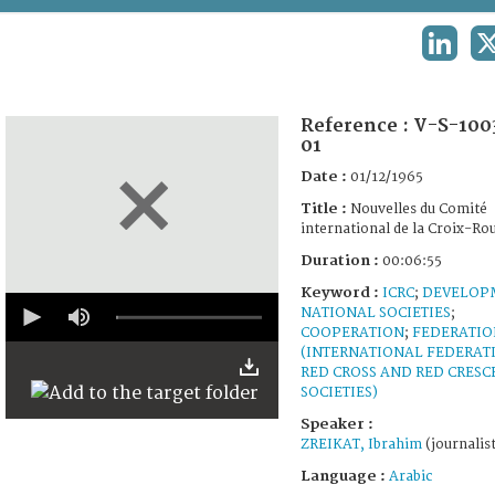
TERMS AND CONDITIONS OF USE
LINKED
FAQ
Reference :
V-S-100
01
Date :
01/12/1965
Title :
Nouvelles du Comité
international de la Croix-Ro
Duration :
00:06:55
Keyword :
ICRC
;
DEVELOP
0
NATIONAL SOCIETIES
;
seconds
COOPERATION
;
FEDERATIO
of
6
(INTERNATIONAL FEDERAT
minutes,
RED CROSS AND RED CRESC
55
SOCIETIES)
seconds
Speaker :
ZREIKAT, Ibrahim
(journalis
Language :
Arabic