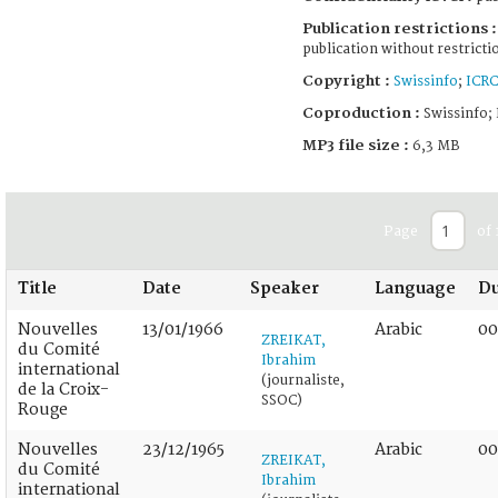
Publication restrictions :
publication without restricti
Copyright :
Swissinfo
;
ICRC
Coproduction :
Swissinfo;
MP3 file size :
6,3 MB
Page
of 
Title
Date
Speaker
Language
Du
Nouvelles
13/01/1966
Arabic
00
ZREIKAT,
du Comité
Ibrahim
international
(journaliste,
de la Croix-
SSOC)
Rouge
Nouvelles
23/12/1965
Arabic
00
ZREIKAT,
du Comité
Ibrahim
international