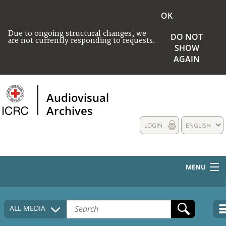
OK
Due to ongoing structural changes, we
DO NOT
are not currently responding to requests.
SHOW
AGAIN
Audiovisual
Archives
LOGIN
ENGLISH
MENU
HOME
ALL MEDIA
COLLECTIONS DESCRIPTION