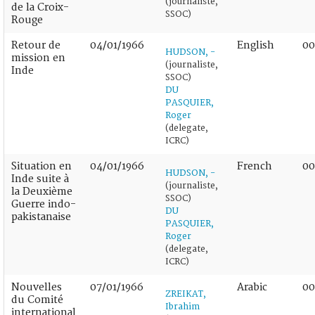
(journaliste,
de la Croix-
SSOC)
Rouge
Retour de
04/01/1966
English
00
HUDSON, -
mission en
(journaliste,
Inde
SSOC)
DU
PASQUIER,
Roger
(delegate,
ICRC)
Situation en
04/01/1966
French
00
HUDSON, -
Inde suite à
(journaliste,
la Deuxième
SSOC)
Guerre indo-
DU
pakistanaise
PASQUIER,
Roger
(delegate,
ICRC)
Nouvelles
07/01/1966
Arabic
00
ZREIKAT,
du Comité
Ibrahim
international