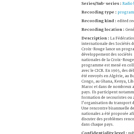
Series/Sub-series :
Radio 
Recording type :
program
Recording kind :
edited re
Recording location :
Genè
Description :
La Fédératio
internationale des Sociétés d
Croix-Rouge lance un prog
développement des sociétés
nationales de la Croix-Rouge
programme est mené en coll
avec le CICR. En 1965, des dé
été envoyés en Algérie, au Bu
Congo, au Ghana, Kenya, Lib
Maroc et dans de nombreux a
pays. Ils participent notamm
formation de secouristes ou 
l'organisation du transport 
Une rencontre bisannuelle de
nationales a été proposée af
discuter des problèmes renc
dans chaque pays.
Confidentiality level :
pub