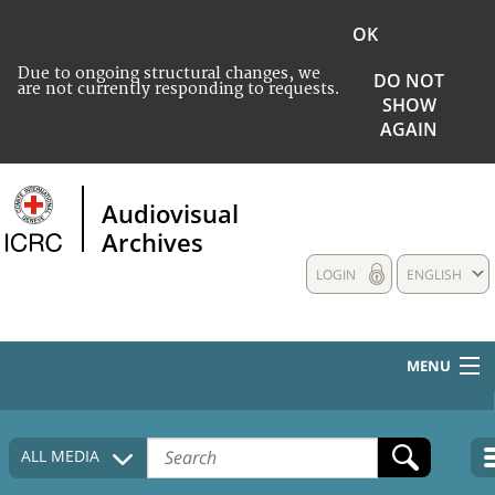
OK
Due to ongoing structural changes, we
DO NOT
are not currently responding to requests.
SHOW
AGAIN
Audiovisual
Archives
LOGIN
ENGLISH
MENU
HOME
ALL MEDIA
COLLECTIONS DESCRIPTION