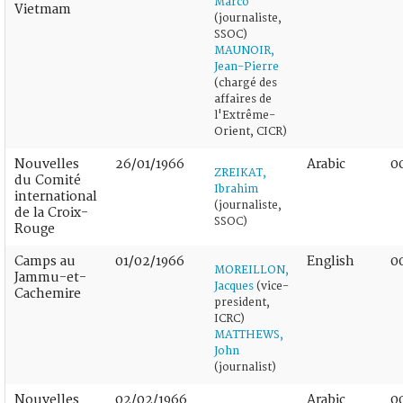
Marco
Vietmam
(journaliste,
SSOC)
MAUNOIR,
Jean-Pierre
(chargé des
affaires de
l'Extrême-
Orient, CICR)
Nouvelles
26/01/1966
Arabic
0
ZREIKAT,
du Comité
Ibrahim
international
(journaliste,
de la Croix-
SSOC)
Rouge
Camps au
01/02/1966
English
0
MOREILLON,
Jammu-et-
Jacques
(vice-
Cachemire
president,
ICRC)
MATTHEWS,
John
(journalist)
Nouvelles
02/02/1966
Arabic
0