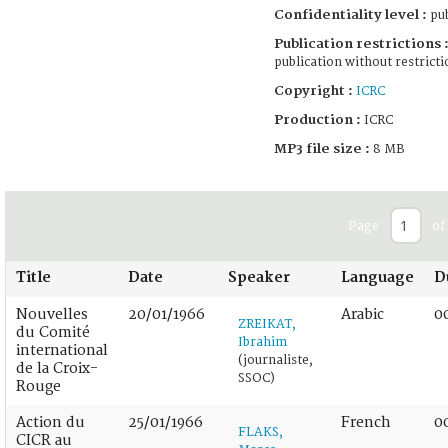
Confidentiality level :
pub
Publication restrictions 
publication without restricti
Copyright :
ICRC
Production :
ICRC
MP3 file size :
8 MB
Page
of
Title
Date
Speaker
Language
D
Nouvelles
20/01/1966
Arabic
0
ZREIKAT,
du Comité
Ibrahim
international
(journaliste,
de la Croix-
SSOC)
Rouge
Action du
25/01/1966
French
0
FLAKS,
CICR au