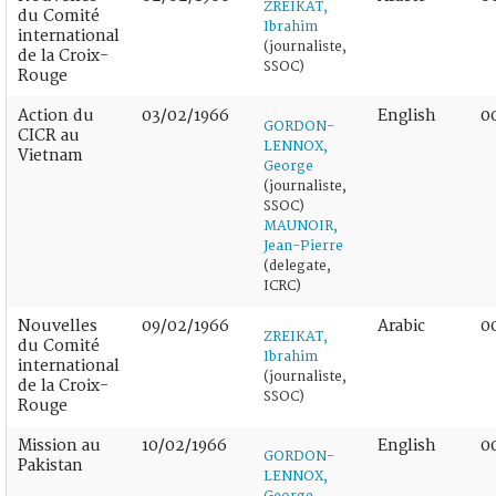
ZREIKAT,
du Comité
Ibrahim
international
(journaliste,
de la Croix-
SSOC)
Rouge
Action du
03/02/1966
English
0
GORDON-
CICR au
LENNOX,
Vietnam
George
(journaliste,
SSOC)
MAUNOIR,
Jean-Pierre
(delegate,
ICRC)
Nouvelles
09/02/1966
Arabic
0
ZREIKAT,
du Comité
Ibrahim
international
(journaliste,
de la Croix-
SSOC)
Rouge
Mission au
10/02/1966
English
0
GORDON-
Pakistan
LENNOX,