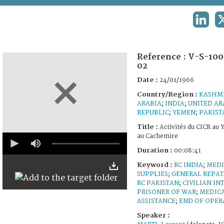
TERMS AND CONDITIONS OF USE
LINKE
FAQ
Reference :
V-S-100
02
Date :
24/01/1966
Country/Region :
KASHM
ARABIA
;
INDIA
;
UNITED AR
REPUBLIC
;
YEMEN
;
PAKIST
Title :
Activités du CICR au
0
au Cachemire
seconds
Duration :
00:08:41
of
8
Keyword :
RC INDIA
;
MEDI
minutes,
SUPPLIES
;
GENERAL REPAT
41
seconds
RC PAKISTAN
;
CIVILIAN IN
PRISONER OF WAR
;
MEDIC
ASSISTANCE
;
END OF OPER
Speaker :