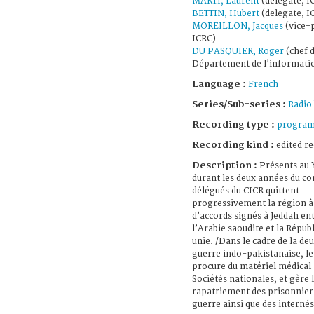
MARTI, Laurent
(delegate, I
BETTIN, Hubert
(delegate, I
MOREILLON, Jacques
(vice-p
ICRC)
DU PASQUIER, Roger
(chef 
Département de l’informatio
Language :
French
Series/Sub-series :
Radio
Recording type :
progra
Recording kind :
edited r
Description :
Présents au
durant les deux années du conf
délégués du CICR quittent
progressivement la région à 
d’accords signés à Jeddah en
l’Arabie saoudite et la Répub
unie. /Dans le cadre de la d
guerre indo-pakistanaise, le
procure du matériel médical
Sociétés nationales, et gère 
rapatriement des prisonnier
guerre ainsi que des internés 