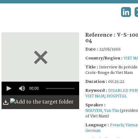
TERMS AND CONDITIONS OF USE
LINK
FAQ
Reference :
V-S-100
04
Date :
22/08/1966
Country/Region :
VIET N
Title :
Interview du présiden
Croix-Rouge du Viet Nam
Duration :
00:25:22
0
seconds
00:00
Keyword :
DISABLED PER
of
VIET NAM
;
HOSPITAL
25
minutes,
Speaker :
22
NGUYEN, Van Thu
(presiden
seconds
of Viet Nam)
Language :
French
;
Vietn
German