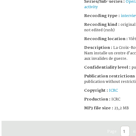
Series/Sub-series :
Opera
activity
Recording type :
intervi
Recording kind :
original
not edited (rush)
Recording location :
Viê
Description :
La Croix-Ro
Nam installe un centre d’acc
aux invalides de guerre.
Confidentiality level :
pu
Publication restrictions 
publication without restrict
Copyright :
ICRC
Production :
ICRC
MP3 file size :
23,2 MB
Page
o