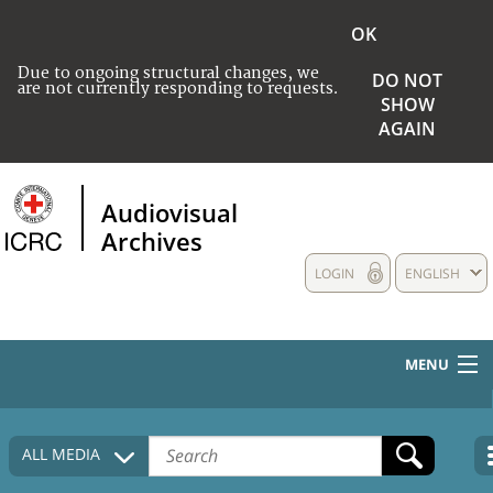
OK
Due to ongoing structural changes, we
DO NOT
are not currently responding to requests.
SHOW
AGAIN
Audiovisual
Archives
LOGIN
ENGLISH
MENU
HOME
ALL MEDIA
COLLECTIONS DESCRIPTION