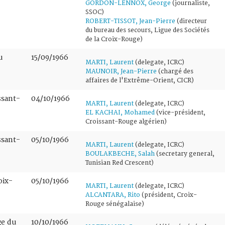
GORDON-LENNOX, George
(journaliste,
SSOC)
ROBERT-TISSOT, Jean-Pierre
(directeur
du bureau des secours, Ligue des Sociétés
de la Croix-Rouge)
u
15/09/1966
MARTI, Laurent
(delegate, ICRC)
MAUNOIR, Jean-Pierre
(chargé des
affaires de l'Extrême-Orient, CICR)
ssant-
04/10/1966
MARTI, Laurent
(delegate, ICRC)
EL KACHAI, Mohamed
(vice-président,
Croissant-Rouge algérien)
ssant-
05/10/1966
MARTI, Laurent
(delegate, ICRC)
BOULAKBECHE, Salah
(secretary general,
Tunisian Red Crescent)
oix-
05/10/1966
MARTI, Laurent
(delegate, ICRC)
ALCANTARA, Rito
(président, Croix-
Rouge sénégalaise)
ge du
10/10/1966