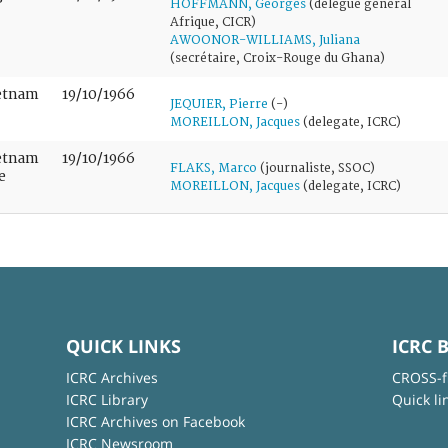
HOFFMANN, Georges
(délégué général
Afrique, CICR)
AWOONOR-WILLIAMS, Juliana
(secrétaire, Croix-Rouge du Ghana)
ietnam
19/10/1966
JEQUIER, Pierre
(-)
MOREILLON, Jacques
(delegate, ICRC)
ietnam
19/10/1966
FLAKS, Marco
(journaliste, SSOC)
e
MOREILLON, Jacques
(delegate, ICRC)
QUICK LINKS
ICRC 
ICRC Archives
CROSS-f
ICRC Library
Quick li
ICRC Archives on Facebook
ICRC Newsroom