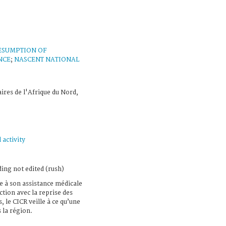
ESUMPTION OF
NCE
;
NASCENT NATIONAL
ires de l'Afrique du Nord,
 activity
ing not edited (rush)
 à son assistance médicale
tion avec la reprise des
, le CICR veille à ce qu’une
 la région.