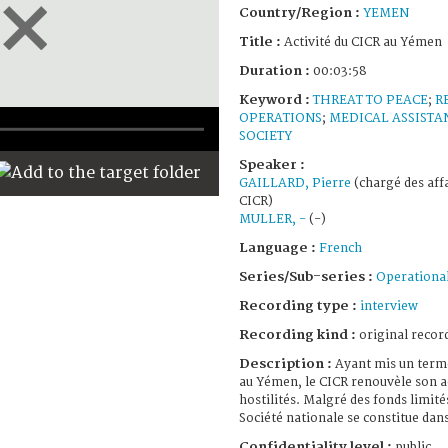
Country/Region :
YEMEN
Title :
Activité du CICR au Yémen
Duration :
00:03:58
Keyword :
THREAT TO PEACE
;
R
OPERATIONS
;
MEDICAL ASSISTA
SOCIETY
Speaker :
GAILLARD, Pierre
(chargé des affa
CICR)
MULLER, -
(-)
Language :
French
Series/Sub-series :
Operational
Recording type :
interview
Recording kind :
original record
Description :
Ayant mis un terme
au Yémen, le CICR renouvèle son ac
hostilités. Malgré des fonds limités
Société nationale se constitue dans
Confidentiality level :
public