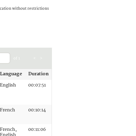
cation without restrictions
of 1
<
>
Language
Duration
English
00:07:51
French
00:10:14
French,
00:11:06
English