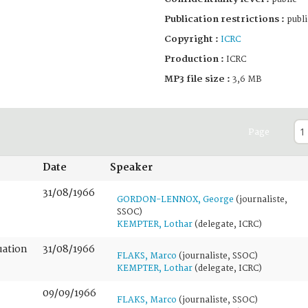
Publication restrictions :
publi
Copyright :
ICRC
Production :
ICRC
MP3 file size :
3,6 MB
Page
Date
Speaker
31/08/1966
GORDON-LENNOX, George
(journaliste,
SSOC)
KEMPTER, Lothar
(delegate, ICRC)
uation
31/08/1966
FLAKS, Marco
(journaliste, SSOC)
KEMPTER, Lothar
(delegate, ICRC)
09/09/1966
FLAKS, Marco
(journaliste, SSOC)