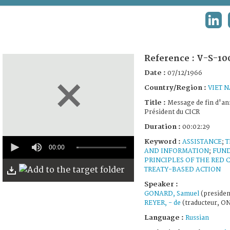
TERMS AND CONDITIONS OF USE
LINK
FAQ
Reference :
V-S-10
Date :
07/12/1966
Country/Region :
VIET 
Title :
Message de fin d'an
Président du CICR
Duration :
00:02:29
0
Keyword :
ASSISTANCE
;
T
seconds
00:00
AND INFORMATION
;
FUN
of
PRINCIPLES OF THE RED 
2
TREATY-BASED ACTION
minutes,
29
Speaker :
seconds
GONARD, Samuel
(presiden
REYER, - de
(traducteur, O
Language :
Russian