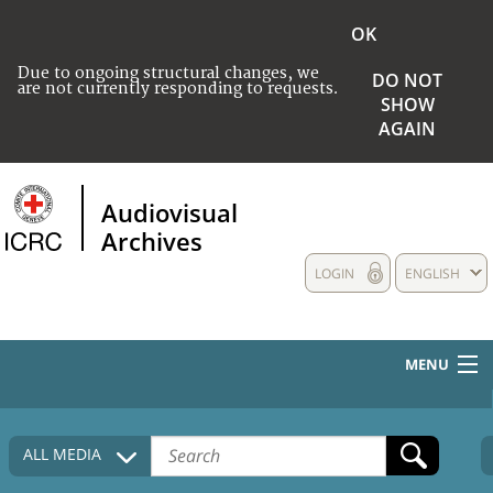
OK
Due to ongoing structural changes, we
DO NOT
are not currently responding to requests.
SHOW
AGAIN
Audiovisual
Archives
LOGIN
ENGLISH
MENU
HOME
ALL MEDIA
COLLECTIONS DESCRIPTION