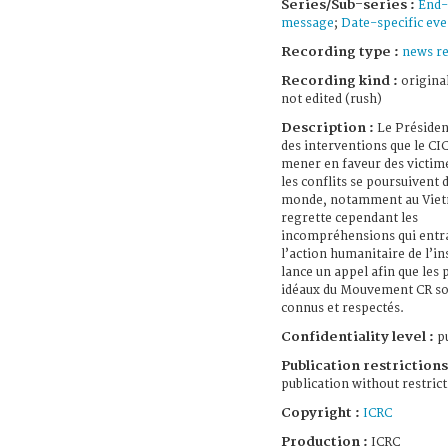
Series/Sub-series :
End-
message
;
Date-specific eve
Recording type :
news re
Recording kind :
origina
not edited (rush)
Description :
Le Président
des interventions que le CI
mener en faveur des victime
les conflits se poursuivent 
monde, notamment au Viet
regrette cependant les
incompréhensions qui entr
l’action humanitaire de l’ins
lance un appel afin que les 
idéaux du Mouvement CR so
connus et respectés.
Confidentiality level :
pu
Publication restrictions
publication without restric
Copyright :
ICRC
Production :
ICRC