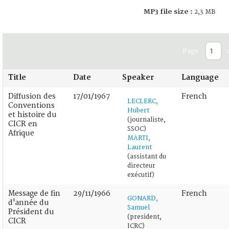
MP3 file size :
2,3 MB
Page
Title
Date
Speaker
Language
Diffusion des
17/01/1967
French
LECLERC,
Conventions
Hubert
et histoire du
(journaliste,
CICR en
SSOC)
Afrique
MARTI,
Laurent
(assistant du
directeur
exécutif)
Message de fin
29/11/1966
French
GONARD,
d'année du
Samuel
Président du
(president,
CICR
ICRC)