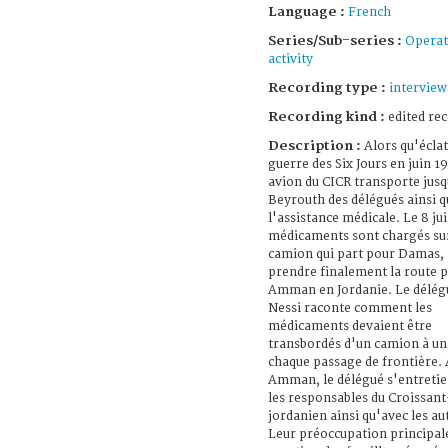
Language :
French
Series/Sub-series :
Operat
activity
Recording type :
interview
Recording kind :
edited re
Description :
Alors qu'éclat
guerre des Six Jours en juin 1
avion du CICR transporte jusq
Beyrouth des délégués ainsi q
l'assistance médicale. Le 8 jui
médicaments sont chargés su
camion qui part pour Damas, 
prendre finalement la route 
Amman en Jordanie. Le délég
Nessi raconte comment les
médicaments devaient être
transbordés d'un camion à un 
chaque passage de frontière. 
Amman, le délégué s'entretie
les responsables du Croissan
jordanien ainsi qu'avec les au
Leur préoccupation principale