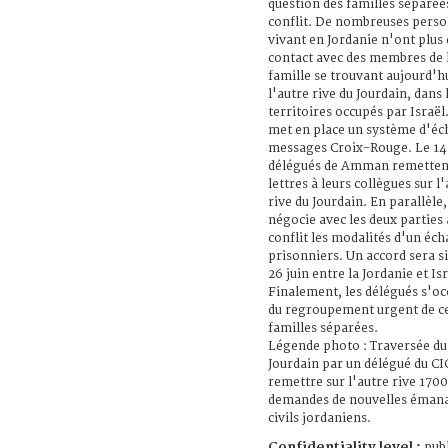
question des familles séparées
conflit. De nombreuses pers
vivant en Jordanie n'ont plus 
contact avec des membres de 
famille se trouvant aujourd'hu
l'autre rive du Jourdain, dans 
territoires occupés par Israël
met en place un système d'éc
messages Croix-Rouge. Le 14 j
délégués de Amman remetten
lettres à leurs collègues sur l
rive du Jourdain. En parallèle,
négocie avec les deux parties 
conflit les modalités d'un éc
prisonniers. Un accord sera s
26 juin entre la Jordanie et Isr
Finalement, les délégués s'o
du regroupement urgent de c
familles séparées.
Légende photo : Traversée du
Jourdain par un délégué du CI
remettre sur l'autre rive 170
demandes de nouvelles émana
civils jordaniens.
Confidentiality level :
publ