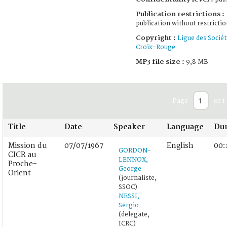
Publication restrictions :
publication without restrictio
Copyright :
Ligue des Sociét
Croix-Rouge
MP3 file size :
9,8 MB
Page
of 1
Title
Date
Speaker
Language
Dur
Mission du
07/07/1967
English
00:
GORDON-
CICR au
LENNOX,
Proche-
George
Orient
(journaliste,
SSOC)
NESSI,
Sergio
(delegate,
ICRC)