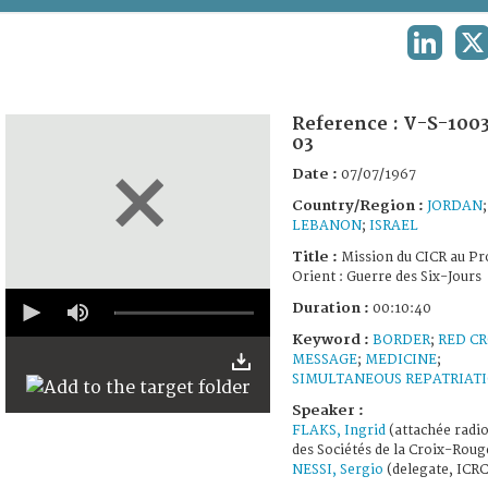
TERMS AND CONDITIONS OF USE
LINKEDI
X
FAQ
Reference :
V-S-100
03
Date :
07/07/1967
Country/Region :
JORDAN
LEBANON
;
ISRAEL
Title :
Mission du CICR au P
Orient : Guerre des Six-Jours
0
Duration :
00:10:40
seconds
of
Keyword :
BORDER
;
RED CR
10
MESSAGE
;
MEDICINE
;
minutes,
SIMULTANEOUS REPATRIAT
40
seconds
Speaker :
FLAKS, Ingrid
(attachée radio
des Sociétés de la Croix-Roug
NESSI, Sergio
(delegate, ICRC