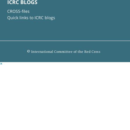
ICRC BLOGS
CROSS-files
Quick links to ICRC blogs
© International Committee of the Red Cross
×