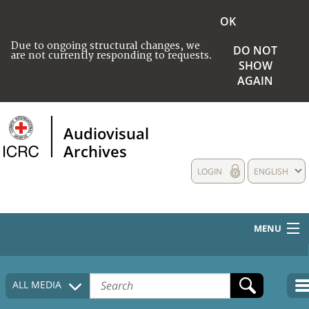
OK
Due to ongoing structural changes, we
DO NOT
are not currently responding to requests.
SHOW
AGAIN
Audiovisual
Archives
LOGIN
ENGLISH
MENU
HOME
ALL MEDIA
COLLECTIONS DESCRIPTION