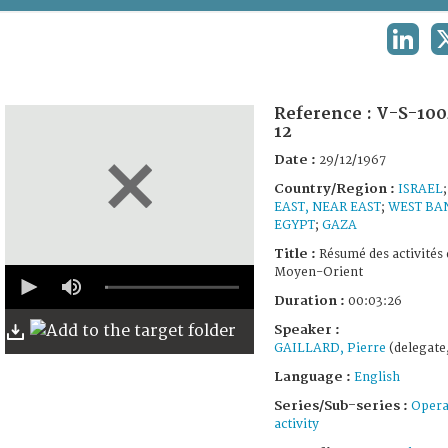
TERMS AND CONDITIONS OF USE
LINKE
FAQ
Reference :
V-S-100
12
Date :
29/12/1967
Country/Region :
ISRAEL
EAST, NEAR EAST
;
WEST BA
EGYPT
;
GAZA
Title :
Résumé des activités 
0
Moyen-Orient
seconds
Duration :
00:03:26
of
3
Speaker :
minutes,
GAILLARD, Pierre
(delegate
26
seconds
Language :
English
Series/Sub-series :
Opera
activity