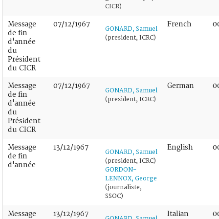
CICR)
Message
07/12/1967
French
0
GONARD, Samuel
de fin
(president, ICRC)
d'année
du
Président
du CICR
Message
07/12/1967
German
0
GONARD, Samuel
de fin
(president, ICRC)
d'année
du
Président
du CICR
Message
13/12/1967
English
0
GONARD, Samuel
de fin
(president, ICRC)
d'année
GORDON-
LENNOX, George
(journaliste,
SSOC)
Message
13/12/1967
Italian
0
GONARD, Samuel