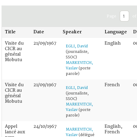
Page
of
Title
Date
Speaker
Language
D
Visite du
21/09/1967
English
0
EGLI, David
CICR au
(journaliste,
général
SSOC)
Mobutu
MARKEVITCH,
Vaslav
(porte
parole)
Visite du
21/09/1967
French
0
EGLI, David
CICR au
(journaliste,
général
SSOC)
Mobutu
MARKEVITCH,
Vaslav
(porte
parole)
Appel
24/10/1967
English,
0
MARKEVITCH,
lancé aux
French
Vaslav
(délégué