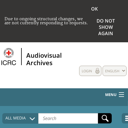
OK
Due to ongoing structural changes, we
DO NOT
are not currently responding to requests.
SHOW
AGAIN
Audiovisual
Archives
LOGIN
ENGLISH
MENU
HOME
ALL MEDIA
COLLECTIONS DESCRIPTION