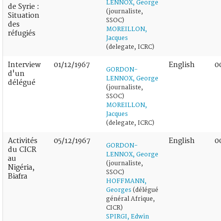
LENNOX, George
de Syrie :
(journaliste,
Situation
SSOC)
des
MOREILLON,
réfugiés
Jacques
(delegate, ICRC)
Interview
01/12/1967
English
0
GORDON-
d'un
LENNOX, George
délégué
(journaliste,
SSOC)
MOREILLON,
Jacques
(delegate, ICRC)
Activités
05/12/1967
English
0
GORDON-
du CICR
LENNOX, George
au
(journaliste,
Nigéria,
SSOC)
Biafra
HOFFMANN,
Georges
(délégué
général Afrique,
CICR)
SPIRGI, Edwin