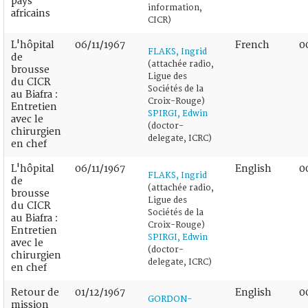
pays
information,
africains
CICR)
L'hôpital
06/11/1967
French
0
FLAKS, Ingrid
de
(attachée radio,
brousse
Ligue des
du CICR
Sociétés de la
au Biafra :
Croix-Rouge)
Entretien
SPIRGI, Edwin
avec le
(doctor-
chirurgien
delegate, ICRC)
en chef
L'hôpital
06/11/1967
English
0
FLAKS, Ingrid
de
(attachée radio,
brousse
Ligue des
du CICR
Sociétés de la
au Biafra :
Croix-Rouge)
Entretien
SPIRGI, Edwin
avec le
(doctor-
chirurgien
delegate, ICRC)
en chef
Retour de
01/12/1967
English
0
GORDON-
mission