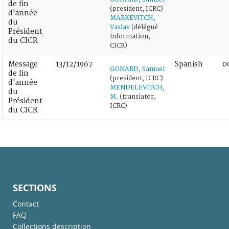
de fin
(president, ICRC)
d'année
MARKEVITCH,
du
Vaslav
(délégué
Président
information,
du CICR
CICR)
Message
13/12/1967
Spanish
0
GONARD, Samuel
de fin
(president, ICRC)
d'année
MENDELEVITCH,
du
M.
(translator,
Président
ICRC)
du CICR
SECTIONS
Contact
FAQ
Collections description