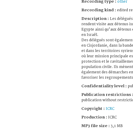
Recording type :
other
Recording kind :
edited r
Description :
Les délégués
rendent visite aux détenus is
Egypte ainsi qu'aux détenus
en Israël.
Des délégués sont égalemen
en Cisjordanie, dans la band
et dans les territoires syrien
où leur mission principale es
protection et le ravitailleme
population civile. Ils mènent
également des démarches en
favoriser les regroupements
Confidentiality level :
pub
Publication restrictions 
publication without restricti
Copyright :
ICRC
Production :
ICRC
MP3 file size :
3,1 MB