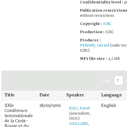
Confidentiality level :
pu
Publication restrictions
without restrictions
Copyright :
ICRC
Production :
ICRC
Producer :
PENARD, Gérard
(radio tec
ICRC)
MP3 file size :
2,2 MB
Page
Title
Date
Speaker
Language
XXIe
18/09/1969
English
EGLI, David
Conférence
(journaliste,
internationale
SSOC)
de la Croix-
GAILLARD,
Rouge et du