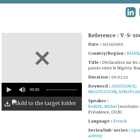
TERMS AND CONDITIONS OF USE
LIN
FAQ
Reference :
V-S-10
Date :
16/12/1969
Country/Region :
BIAFR
Title :
Déclaration sur les 
passés entre le Nigéria-Bia
Duration :
00:02:22
0
Keyword :
ASSISTANCE
;
seconds
00:00
NEGOTIATION
;
AEROPLAN
of
2
Speaker :
minutes,
BARDE, Michel
(secrétaire 
22
Présidence, CICR)
seconds
Language :
French
Series/Sub-series :
Oper
activity