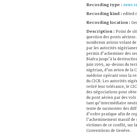
Recording type :
news re
Recording kind :
edited 
Recording location :
Gen
Description :
Point de sit
question des ponts aériens 
nombreux avions volant de 
par les autorités nigérianes
permis d'acheminer des se
Biafra jusqu'à la destruction
juin 1969, au-dessus du terr
nigérian, d'un avion de la
suédoise opérant sous la re
du CICR. Les autorités nigé
retiré leur tolérance, le C
des négociations pour obten
du pont aérien par des vols 
tant qu'intermédiaire neutr
tente de surmonter des diff
d'ordre pratique afin de re
l'acheminement massif de 
victimes de ce conflit, sur l
Conventions de Genève.