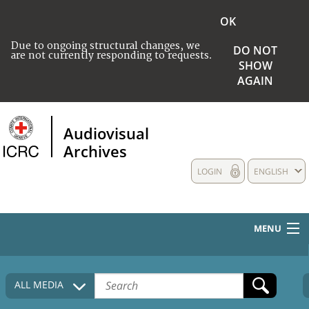
OK
Due to ongoing structural changes, we
DO NOT
are not currently responding to requests.
SHOW
AGAIN
Audiovisual
Archives
LOGIN
ENGLISH
MENU
HOME
ALL MEDIA
COLLECTIONS DESCRIPTION