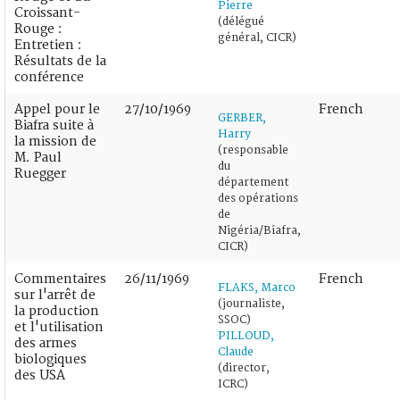
Pierre
Croissant-
(délégué
Rouge :
général, CICR)
Entretien :
Résultats de la
conférence
Appel pour le
27/10/1969
French
GERBER,
Biafra suite à
Harry
la mission de
(responsable
M. Paul
du
Ruegger
département
des opérations
de
Nigéria/Biafra,
CICR)
Commentaires
26/11/1969
French
FLAKS, Marco
sur l'arrêt de
(journaliste,
la production
SSOC)
et l'utilisation
PILLOUD,
des armes
Claude
biologiques
(director,
des USA
ICRC)