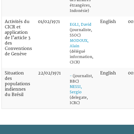
des affaires
étrangères,
Indonésie)
Activités du
01/02/1971
English
00
EGLI, David
CICR et
(journaliste,
application
SSOC)
de l'article 3
MODOUX,
des
Alain
Conventions
(délégué
de Genève
information,
CICR)
Situation
22/02/1971
English
00
-
(journalist,
des
BBC)
populations
NESSI,
indiennes
Sergio
du Brésil
(delegate,
ICRC)