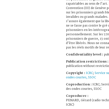
rapatriables au sens de l'art. 
Convention (III) de Genève p
sur les prisonniers grands bl
invalides ou grands malades.
s'assure également que la lib
ne se fasse pas contre le gré 
prisonniers en les intérroge
personnellement. Sur les 570
prisonniers de guerre, 13 ont
d'être libérés. Nous ne conn
pas les réels motifs de leur re
Confidentiality level :
pub
Publication restrictions :
publication without restricti
Copyright :
ICRC
;
Service su
ondes courtes, SSOC
Coproduction :
ICRC; Servi
des ondes courtes, SSOC
Coproducer :
PENARD, Gérard (radio techn
ICRC)