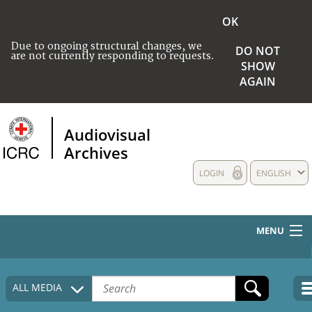
OK
Due to ongoing structural changes, we
DO NOT
are not currently responding to requests.
SHOW
AGAIN
Audiovisual
Archives
LOGIN
ENGLISH
MENU
HOME
ALL MEDIA
COLLECTIONS DESCRIPTION