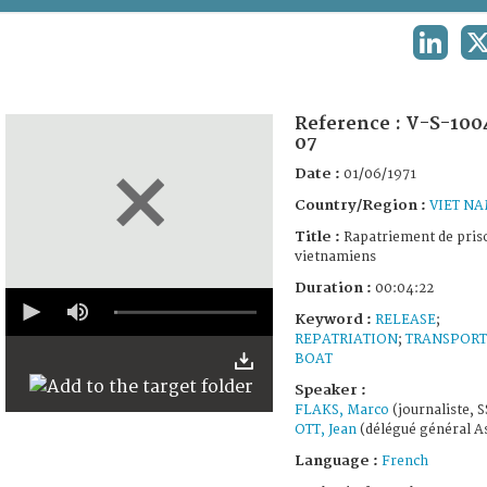
TERMS AND CONDITIONS OF USE
LINKED
X
FAQ
Reference :
V-S-100
07
Date :
01/06/1971
Country/Region :
VIET N
Title :
Rapatriement de pris
vietnamiens
Duration :
00:04:22
0
seconds
Keyword :
RELEASE
;
of
REPATRIATION
;
TRANSPORT
4
BOAT
minutes,
22
Speaker :
seconds
FLAKS, Marco
(journaliste, 
OTT, Jean
(délégué général As
Language :
French