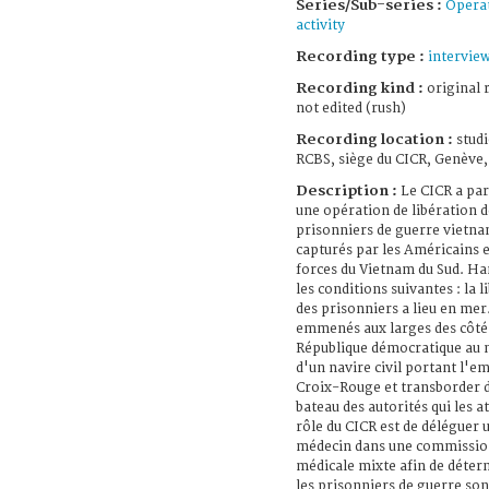
Series/Sub-series :
Operat
activity
Recording type :
intervie
Recording kind :
original 
not edited (rush)
Recording location :
studi
RCBS, siège du CICR, Genève,
Description :
Le CICR a par
une opération de libération d
prisonniers de guerre vietna
capturés par les Américains e
forces du Vietnam du Sud. Ha
les conditions suivantes : la l
des prisonniers a lieu en mer.
emmenés aux larges des côtés
République démocratique au
d'un navire civil portant l'
Croix-Rouge et transborder d
bateau des autorités qui les a
rôle du CICR est de déléguer 
médecin dans une commissio
médicale mixte afin de déter
les prisonniers de guerre son