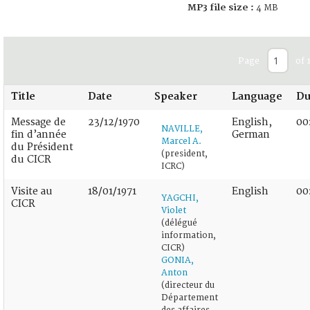
MP3 file size :
4 MB
Page
of 
Title
Date
Speaker
Language
Du
Message de
23/12/1970
English,
00
NAVILLE,
fin d’année
German
Marcel A.
du Président
(president,
du CICR
ICRC)
Visite au
18/01/1971
English
00
YAGCHI,
CICR
Violet
(délégué
information,
CICR)
GONIA,
Anton
(directeur du
Département