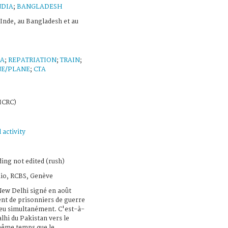
NDIA
;
BANGLADESH
Inde, au Bangladesh et au
IA
;
REPATRIATION
;
TRAIN
;
E/PLANE
;
CTA
 ICRC)
 activity
ing not edited (rush)
dio, RCBS, Genève
New Delhi signé en août
ent de prisonniers de guerre
lieu simultanément. C'est-à-
lhi du Pakistan vers le
même temps que le