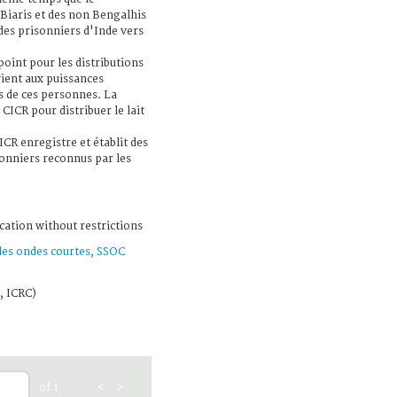
Biaris et des non Bengalhis
des prisonniers d'Inde vers
int pour les distributions
vient aux puissances
s de ces personnes. La
CICR pour distribuer le lait
CR enregistre et établit des
sonniers reconnus par les
cation without restrictions
 des ondes courtes, SSOC
, ICRC)
of 1
<
>