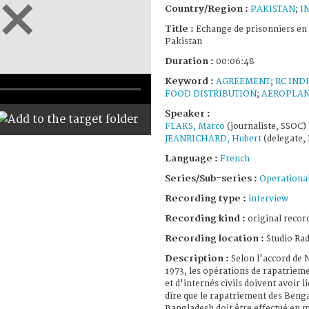
Country/Region :
PAKISTAN
;
I
Title :
Echange de prisonniers en 
Pakistan
Duration :
00:06:48
Keyword :
AGREEMENT
;
RC IND
FOOD DISTRIBUTION
;
AEROPLAN
Speaker :
FLAKS, Marco
(journaliste, SSOC)
JEANRICHARD, Hubert
(delegate,
Language :
French
Series/Sub-series :
Operational
Recording type :
interview
Recording kind :
original record
Recording location :
Studio Ra
Description :
Selon l'accord de 
1973, les opérations de rapatriem
et d'internés civils doivent avoir 
dire que le rapatriement des Benga
Bangladesh doit être effectué en 