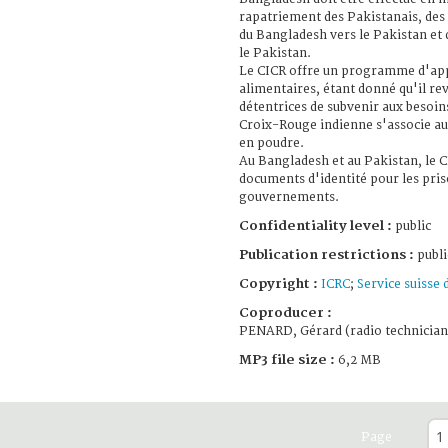
rapatriement des Pakistanais, des 
du Bangladesh vers le Pakistan et 
le Pakistan.
Le CICR offre un programme d'appo
alimentaires, étant donné qu'il re
détentrices de subvenir aux besoin
Croix-Rouge indienne s'associe au 
en poudre.
Au Bangladesh et au Pakistan, le CI
documents d'identité pour les pri
gouvernements.
Confidentiality level :
public
Publication restrictions :
publi
Copyright :
ICRC
;
Service suisse
Coproducer :
PENARD, Gérard (radio technician
MP3 file size :
6,2 MB
Page