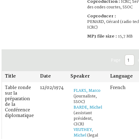
Coproduction :
ICRC; Serv
des ondes courtes, SSOC
Coproducer :
PENARD, Gérard (radio tec
ICRC)
MP3 file size :
15,7 MB
Page
Title
Date
Speaker
Language
Table ronde
12/02/1974
French
FLAKS, Marco
sur la
(journaliste,
préparation
SSOC)
de la
BARDE, Michel
Conférence
(assistant
diplomatique
président,
CICR)
VEUTHEY,
Michel
(legal