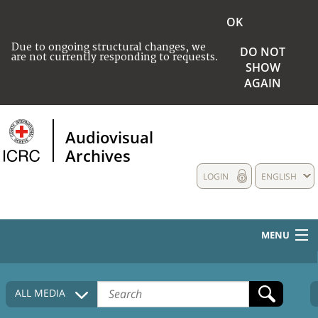
OK
Due to ongoing structural changes, we
DO NOT
are not currently responding to requests.
SHOW
AGAIN
Audiovisual
Archives
LOGIN
ENGLISH
MENU
HOME
ALL MEDIA
COLLECTIONS DESCRIPTION