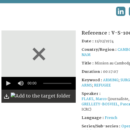
TERMS AND CONDITIONS OF USE
LINK
FAQ
Reference :
V-S-10
Date :
11/02/1974
Country/Region :
CAMB
NAM
Title :
Mission au Cambod
Duration :
00:17:07
0
Keyword :
ARMING
;
SURG
seconds
00:00
ARMS
;
REFUGEE
of
17
Speaker :
minutes,
FLAKS, Marco
(journaliste
7
GRELLETY-BOSVIEL, Pasca
seconds
ICRC)
Language :
French
Series/Sub-series :
Oper