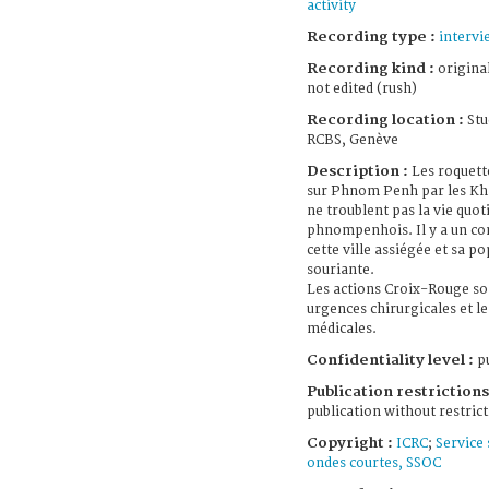
activity
Recording type :
intervi
Recording kind :
origina
not edited (rush)
Recording location :
Stu
RCBS, Genève
Description :
Les roquett
sur Phnom Penh par les K
ne troublent pas la vie quot
phnompenhois. Il y a un co
cette ville assiégée et sa p
souriante.
Les actions Croix-Rouge so
urgences chirurgicales et l
médicales.
Confidentiality level :
pu
Publication restrictions
publication without restric
Copyright :
ICRC
;
Service 
ondes courtes, SSOC