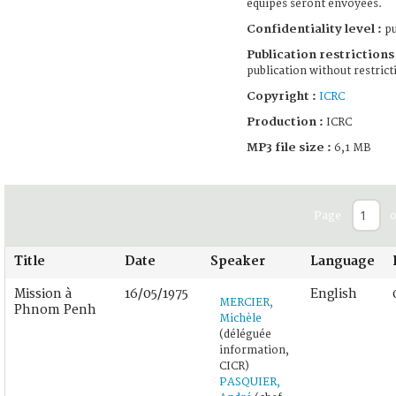
équipes seront envoyées.
Confidentiality level :
pu
Publication restrictions 
publication without restrict
Copyright :
ICRC
Production :
ICRC
MP3 file size :
6,1 MB
Page
o
Title
Date
Speaker
Language
Mission à
16/05/1975
English
MERCIER,
Phnom Penh
Michèle
(déléguée
information,
CICR)
PASQUIER,