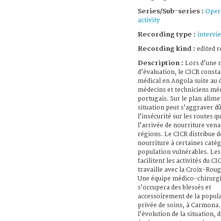
Series/Sub-series :
Oper
activity
Recording type :
intervi
Recording kind :
edited r
Description :
Lors d’une 
d’évaluation, le CICR consta
médical en Angola suite au 
médecins et techniciens mé
portugais. Sur le plan alimen
situation peut s’aggraver dû
l’insécurité sur les routes 
l’arrivée de nourriture vena
régions. Le CICR distribue d
nourriture à certaines catég
population vulnérables. Les
facilitent les activités du CI
travaille avec la Croix-Roug
Une équipe médico-chirurgi
s’occupera des blessés et
accessoirement de la popula
privée de soins, à Carmona.
l’évolution de la situation, 