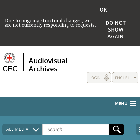
OK
Due to ongoing structural changes, we
DO NOT
are not currently responding to requests.
SHOW
AGAIN
Audiovisual
Archives
LOGIN
ENGLISH
MENU
HOME
ALL MEDIA
COLLECTIONS DESCRIPTION