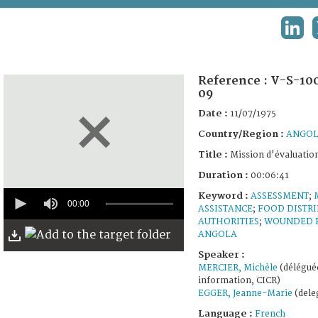
TERMS AND CONDITIONS OF USE
LINK
FAQ
Reference :
V-S-10
09
Date :
11/07/1975
Country/Region :
ANGO
Title :
Mission d'évaluatio
Duration :
00:06:41
0
Keyword :
ASSESSMENT
;
seconds
00:00
ASSISTANCE
;
FOOD DISTR
of
AUTHORITIES
;
WOUNDED 
6
ANGOLA
minutes,
41
Speaker :
seconds
MERCIER, Michèle
(délégué
information, CICR)
EGGER, Jeanne-Marie
(dele
Language :
French