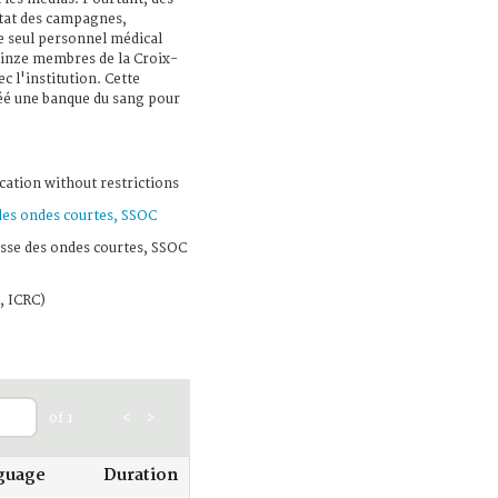
état des campagnes,
 Le seul personnel médical
quinze membres de la Croix-
c l'institution. Cette
éé une banque du sang pour
cation without restrictions
 des ondes courtes, SSOC
isse des ondes courtes, SSOC
, ICRC)
of 1
<
>
guage
Duration