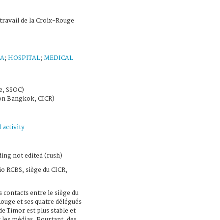
 travail de la Croix-Rouge
IA
;
HOSPITAL
;
MEDICAL
e, SSOC)
ion Bangkok, CICR)
 activity
ing not edited (rush)
io RCBS, siège du CICR,
 contacts entre le siège du
Rouge et ses quatre délégués
 de Timor est plus stable et
les médias. Pourtant, des