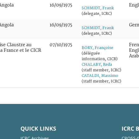
Angola
16/09/1975
Engl
SCHMIDT, Frank
(delegate, ICRC)
Angola
16/09/1975
Ger
SCHMIDT, Frank
(delegate, ICRC)
se Claustre au
07/10/1975
Fren
BORY, Françoise
la France et le CICR
Engl
(déléguée
Arabi
information, CICR)
CHALABY, Reda
(staff member, ICRC)
CATALDI, Massimo
(staff member, ICRC)
QUICK LINKS
ICRC 
ICRC Archives
CROSS-f