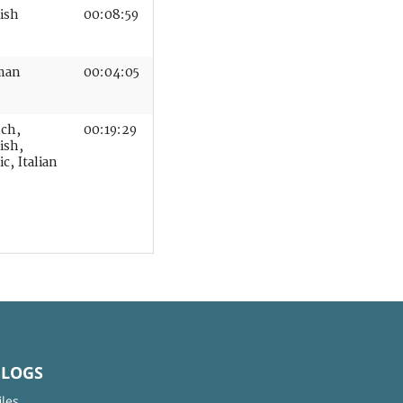
ish
00:08:59
man
00:04:05
ch,
00:19:29
ish,
c, Italian
BLOGS
iles