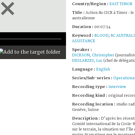
Country/Region :
EAST TIMOR
Title :
Action du CICR à Timor : le
australienne
Duration :
00:07:34
Keyword :
BLOOD
;
RC AUSTRAL
ASSISTANCE
Speaker :
DICKSON, Christopher
(journalist
DESLARZES, Luc
(chef de délégat
Language :
English
Series/Sub-series :
Operational
Recording type :
interview
Recording kind :
original record
Recording location :
studio rad
Genève, Suisse
Description :
D'après les récents
Comité international de la Croix-
sur le terrain, la situation sur l'île
moins dramatique que le montrent 