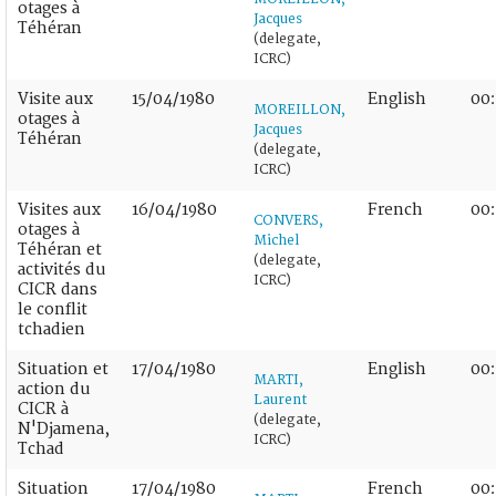
otages à
Jacques
Téhéran
(delegate,
ICRC)
Visite aux
15/04/1980
English
00:
MOREILLON,
otages à
Jacques
Téhéran
(delegate,
ICRC)
Visites aux
16/04/1980
French
00:
CONVERS,
otages à
Michel
Téhéran et
(delegate,
activités du
ICRC)
CICR dans
le conflit
tchadien
Situation et
17/04/1980
English
00:
MARTI,
action du
Laurent
CICR à
(delegate,
N'Djamena,
ICRC)
Tchad
Situation
17/04/1980
French
00