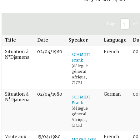
4 MB
Page
of 1
Title
Date
Speaker
Language
Du
Situation à
02/04/1980
French
00:
SCHMIDT,
N'Djamena
Frank
(délégué
général
Afrique,
CICR)
Situation à
02/04/1980
German
00
SCHMIDT,
N'Djamena
Frank
(délégué
général
Afrique,
CICR)
Visite aux
15/04/1980
French
00
MOREILLON,