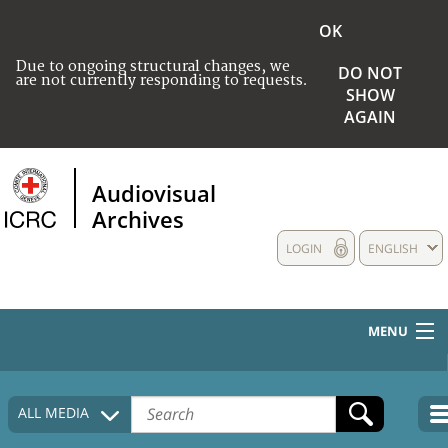
OK
Due to ongoing structural changes, we
DO NOT
are not currently responding to requests.
SHOW
AGAIN
Audiovisual
Archives
LOGIN
ENGLISH
MENU
HOME
ALL MEDIA
COLLECTIONS DESCRIPTION