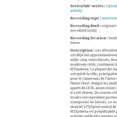
Series/Sub-series :
Operat
activity
Recording type :
interview
Recording kind :
original 
not edited (rush)
Recording location :
Genè
Suisse
Description :
Les affrontem
ont déjà fait approximativem
mille-cinq-cents blessés, don
nombreux civils, continuent à
N’Djamena. La plupart des ha
ont quitté la ville, principal
pour le Cameroun, de l’autre 
fleuve Chari. Malgré les mult
appels du CICR, aucun cessez
n’a été obtenu. De courtes tr
locales ont cependant permis
transporter les blessés. Le m
sécurité à l’hôpital central de
N’Djamena est préjudiciable 
activités médicales menées pa