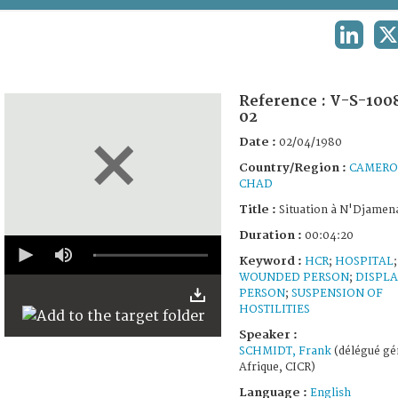
TERMS AND CONDITIONS OF USE
LINKED
X
FAQ
Reference :
V-S-100
02
Date :
02/04/1980
Country/Region :
CAMER
CHAD
Title :
Situation à N'Djamen
Duration :
00:04:20
0
seconds
Keyword :
HCR
;
HOSPITAL
;
of
WOUNDED PERSON
;
DISPL
4
PERSON
;
SUSPENSION OF
minutes,
HOSTILITIES
20
seconds
Speaker :
SCHMIDT, Frank
(délégué gé
Afrique, CICR)
Language :
English