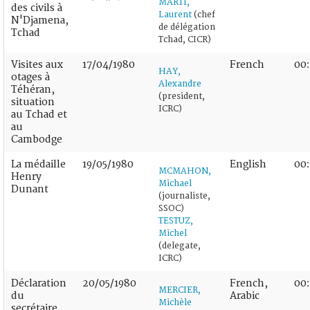
MARTI,
des civils à
Laurent
(chef
N'Djamena,
de délégation
Tchad
Tchad, CICR)
Visites aux
17/04/1980
French
00
HAY,
otages à
Alexandre
Téhéran,
(president,
situation
ICRC)
au Tchad et
au
Cambodge
La médaille
19/05/1980
English
00:
MCMAHON,
Henry
Michael
Dunant
(journaliste,
SSOC)
TESTUZ,
Michel
(delegate,
ICRC)
Déclaration
20/05/1980
French,
00
MERCIER,
du
Arabic
Michèle
secrétaire