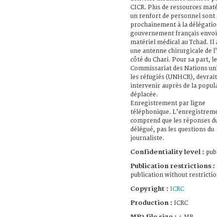
CICR. Plus de ressources maté
un renfort de personnel sont
prochainement à la délégatio
gouvernement français envoi
matériel médical au Tchad. Il 
une antenne chirurgicale de l
côté du Chari. Pour sa part, l
Commissariat des Nations un
les réfugiés (UNHCR), devrait
intervenir auprès de la popul
déplacée.
Enregistrement par ligne
téléphonique. L’enregistrem
comprend que les réponses d
délégué, pas les questions du
journaliste.
Confidentiality level :
publ
Publication restrictions :
publication without restricti
Copyright :
ICRC
Production :
ICRC
MP3 file size :