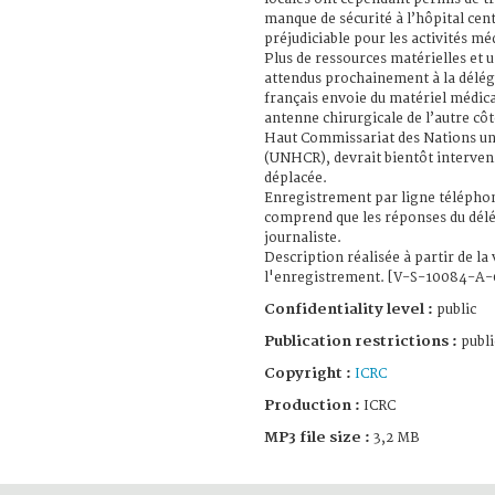
manque de sécurité à l’hôpital cen
préjudiciable pour les activités m
Plus de ressources matérielles et 
attendus prochainement à la délé
français envoie du matériel médical
antenne chirurgicale de l’autre côt
Haut Commissariat des Nations uni
(UNHCR), devrait bientôt interven
déplacée.
Enregistrement par ligne télépho
comprend que les réponses du délé
journaliste.
Description réalisée à partir de la
l'enregistrement. [V-S-10084-A-
Confidentiality level :
public
Publication restrictions :
publi
Copyright :
ICRC
Production :
ICRC
MP3 file size :
3,2 MB