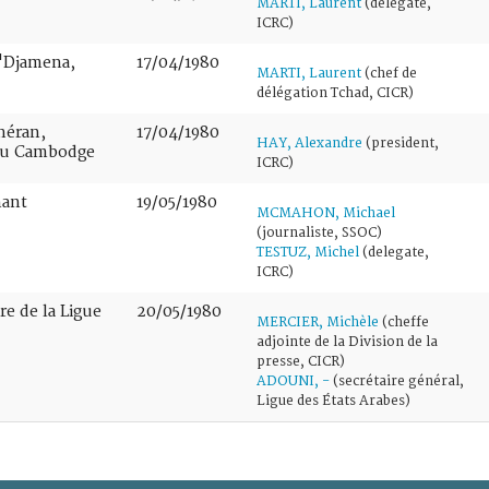
MARTI, Laurent
(delegate,
ICRC)
N'Djamena,
17/04/1980
MARTI, Laurent
(chef de
délégation Tchad, CICR)
éhéran,
17/04/1980
HAY, Alexandre
(president,
 au Cambodge
ICRC)
nant
19/05/1980
MCMAHON, Michael
(journaliste, SSOC)
TESTUZ, Michel
(delegate,
ICRC)
re de la Ligue
20/05/1980
MERCIER, Michèle
(cheffe
adjointe de la Division de la
presse, CICR)
ADOUNI, -
(secrétaire général,
Ligue des États Arabes)