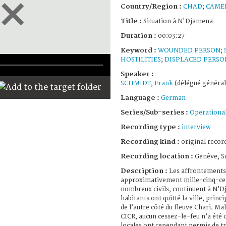
Country/Region :
CHAD
;
CAME
Title :
Situation à N'Djamena
Duration :
00:03:27
Keyword :
WOUNDED PERSON
;
HOSTILITIES
;
DISPLACED PERSO
Speaker :
SCHMIDT, Frank
(délégué général
Language :
German
Series/Sub-series :
Operational
Recording type :
interview
Recording kind :
original record
Recording location :
Genève, S
Description :
Les affrontements 
approximativement mille-cinq-cen
nombreux civils, continuent à N’D
habitants ont quitté la ville, pri
de l’autre côté du fleuve Chari. Ma
CICR, aucun cessez-le-feu n’a été 
locales ont cependant permis de tr