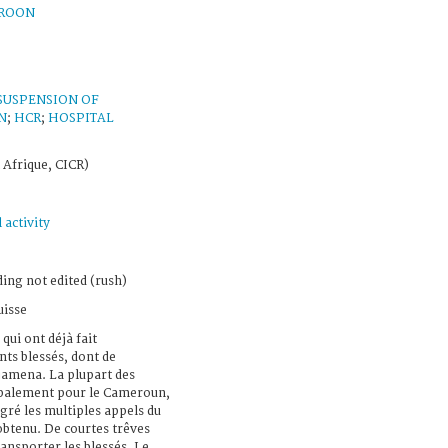
ROON
SUSPENSION OF
N
;
HCR
;
HOSPITAL
 Afrique, CICR)
 activity
ing not edited (rush)
uisse
qui ont déjà fait
ts blessés, dont de
jamena. La plupart des
ncipalement pour le Cameroun,
lgré les multiples appels du
obtenu. De courtes trêves
ansporter les blessés. Le