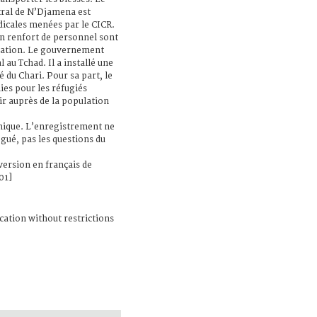
tral de N’Djamena est
édicales menées par le CICR.
un renfort de personnel sont
gation. Le gouvernement
 au Tchad. Il a installé une
é du Chari. Pour sa part, le
es pour les réfugiés
ir auprès de la population
nique. L’enregistrement ne
gué, pas les questions du
 version en français de
01]
cation without restrictions