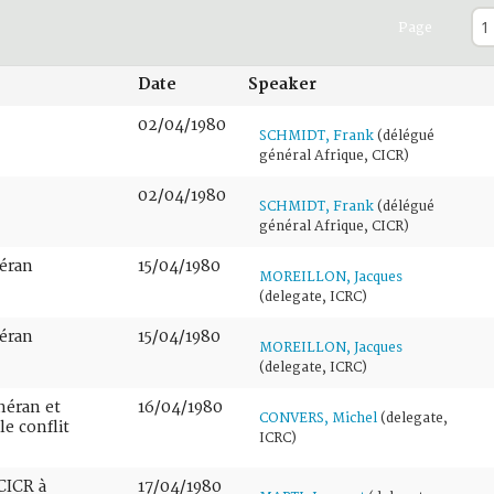
Page
Date
Speaker
02/04/1980
SCHMIDT, Frank
(délégué
général Afrique, CICR)
02/04/1980
SCHMIDT, Frank
(délégué
général Afrique, CICR)
héran
15/04/1980
MOREILLON, Jacques
(delegate, ICRC)
héran
15/04/1980
MOREILLON, Jacques
(delegate, ICRC)
héran et
16/04/1980
CONVERS, Michel
(delegate,
le conflit
ICRC)
 CICR à
17/04/1980