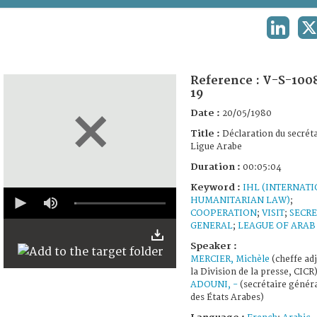
TERMS AND CONDITIONS OF USE
LINKED
X
FAQ
Reference :
V-S-100
19
Date :
20/05/1980
Title :
Déclaration du secréta
Ligue Arabe
Duration :
00:05:04
Keyword :
IHL (INTERNAT
0
HUMANITARIAN LAW)
;
seconds
COOPERATION
;
VISIT
;
SECR
of
5
GENERAL
;
LEAGUE OF ARAB
minutes,
Speaker :
4
seconds
MERCIER, Michèle
(cheffe ad
la Division de la presse, CICR
ADOUNI, -
(secrétaire généra
des États Arabes)