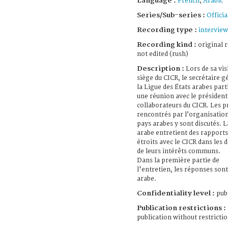
Language :
French
;
Arabic
Series/Sub-series :
Officia
Recording type :
interview
Recording kind :
original 
not edited (rush)
Description :
Lors de sa vis
siège du CICR, le secrétaire g
la Ligue des États arabes part
une réunion avec le président
collaborateurs du CICR. Les 
rencontrés par l’organisation
pays arabes y sont discutés. 
arabe entretient des rapports
étroits avec le CICR dans les
de leurs intérêts communs.
Dans la première partie de
l'entretien, les réponses son
arabe.
Confidentiality level :
publ
Publication restrictions :
publication without restricti