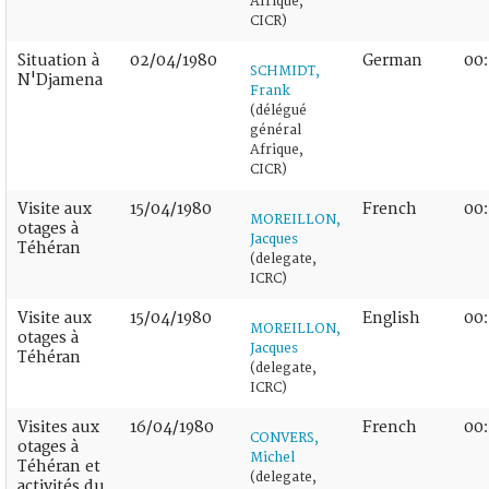
Afrique,
CICR)
Situation à
02/04/1980
German
00
SCHMIDT,
N'Djamena
Frank
(délégué
général
Afrique,
CICR)
Visite aux
15/04/1980
French
00
MOREILLON,
otages à
Jacques
Téhéran
(delegate,
ICRC)
Visite aux
15/04/1980
English
00:
MOREILLON,
otages à
Jacques
Téhéran
(delegate,
ICRC)
Visites aux
16/04/1980
French
00:
CONVERS,
otages à
Michel
Téhéran et
(delegate,
activités du