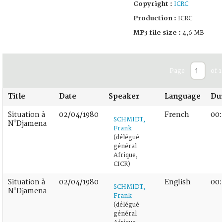
Copyright :
ICRC
Production :
ICRC
MP3 file size :
4,6 MB
Page
of 1
Title
Date
Speaker
Language
Du
Situation à
02/04/1980
French
00:
SCHMIDT,
N'Djamena
Frank
(délégué
général
Afrique,
CICR)
Situation à
02/04/1980
English
00
SCHMIDT,
N'Djamena
Frank
(délégué
général