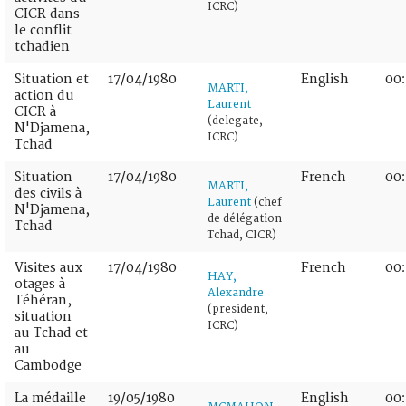
ICRC)
CICR dans
le conflit
tchadien
Situation et
17/04/1980
English
00:
MARTI,
action du
Laurent
CICR à
(delegate,
N'Djamena,
ICRC)
Tchad
Situation
17/04/1980
French
00
MARTI,
des civils à
Laurent
(chef
N'Djamena,
de délégation
Tchad
Tchad, CICR)
Visites aux
17/04/1980
French
00
HAY,
otages à
Alexandre
Téhéran,
(president,
situation
ICRC)
au Tchad et
au
Cambodge
La médaille
19/05/1980
English
00: