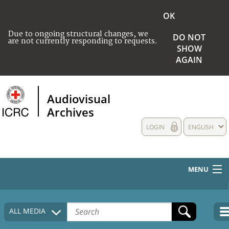
OK
Due to ongoing structural changes, we
DO NOT
are not currently responding to requests.
SHOW
AGAIN
Audiovisual
Archives
LOGIN
ENGLISH
MENU
HOME
ALL MEDIA
COLLECTIONS DESCRIPTION