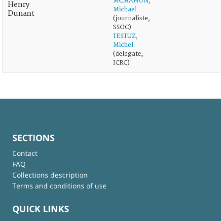
MCMAHON,
Henry
Michael
Dunant
(journaliste,
SSOC)
TESTUZ,
Michel
(delegate,
ICRC)
SECTIONS
Contact
FAQ
Collections description
Terms and conditions of use
QUICK LINKS