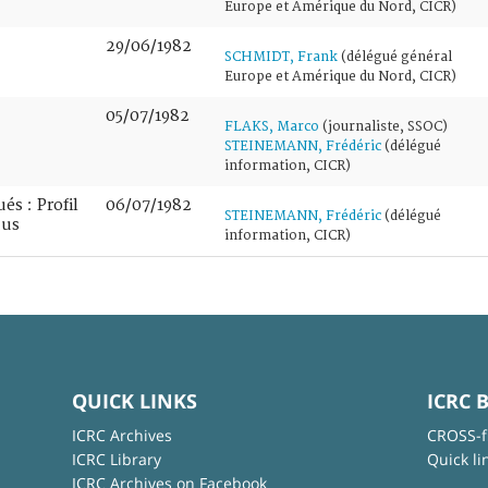
Europe et Amérique du Nord, CICR)
29/06/1982
SCHMIDT, Frank
(délégué général
Europe et Amérique du Nord, CICR)
05/07/1982
FLAKS, Marco
(journaliste, SSOC)
STEINEMANN, Frédéric
(délégué
information, CICR)
s : Profil
06/07/1982
STEINEMANN, Frédéric
(délégué
dus
information, CICR)
QUICK LINKS
ICRC 
ICRC Archives
CROSS-f
ICRC Library
Quick li
ICRC Archives on Facebook