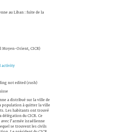
nne au Liban : fuite de la
l Moyen-Orient, CICR)
 activity
ing not edited (rush)
uisse
ne a distribué sur la ville de
 population à quitter la ville
. Les habitants ont trouvé
la délégation du CICR. Ce
 avec l'armée israélienne
quel se trouvent les civils
ction. Le président du CICR