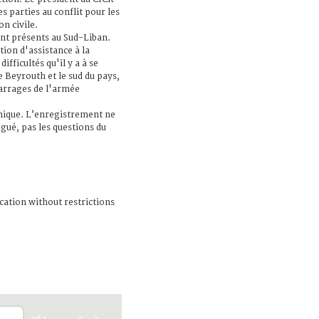
s parties au conflit pour les
n civile.
nt présents au Sud-Liban.
tion d'assistance à la
ifficultés qu'il y a à se
e Beyrouth et le sud du pays,
barrages de l'armée
nique. L’enregistrement ne
gué, pas les questions du
cation without restrictions