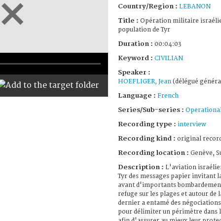
Country/Region :
LEBANON
Title :
Opération militaire israélie
population de Tyr
Duration :
00:04:03
Keyword :
CIVILIAN
Speaker :
HOEFLIGER, Jean
(délégué généra
Language :
French
Series/Sub-series :
Operational
Recording type :
interview
Recording kind :
original record
Recording location :
Genève, S
Description :
L'aviation israélien
Tyr des messages papier invitant la
avant d'importants bombardements
refuge sur les plages et autour de 
dernier a entamé des négociations
pour délimiter un périmètre dans le
afin d'assurer au mieux leur prote