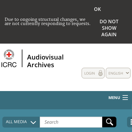
OK
Due to ongoing structural changes, we
DO NOT
are not currently responding to requests.
SHOW
AGAIN
Audiovisual
Archives
LOGIN
ENGLISH
MENU
HOME
ALL MEDIA
COLLECTIONS DESCRIPTION