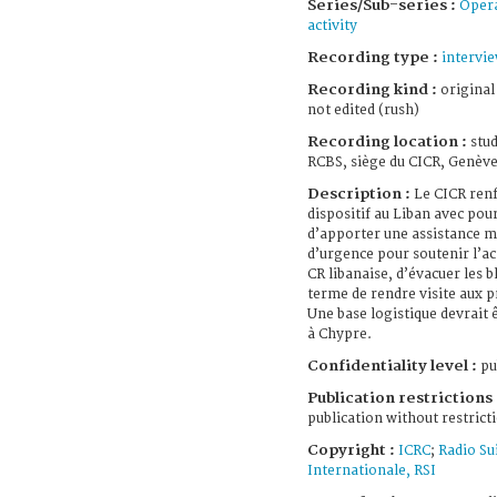
Series/Sub-series :
Opera
activity
Recording type :
intervi
Recording kind :
original
not edited (rush)
Recording location :
stud
RCBS, siège du CICR, Genève
Description :
Le CICR ren
dispositif au Liban avec pour
d’apporter une assistance m
d’urgence pour soutenir l’ac
CR libanaise, d’évacuer les b
terme de rendre visite aux p
Une base logistique devrait 
à Chypre.
Confidentiality level :
pu
Publication restrictions 
publication without restrict
Copyright :
ICRC
;
Radio Su
Internationale, RSI