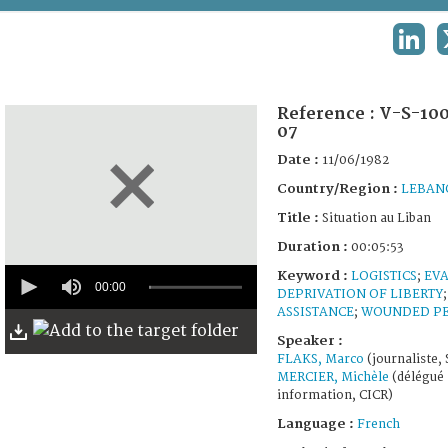
TERMS AND CONDITIONS OF USE
LINK
FAQ
Reference :
V-S-10
07
Date :
11/06/1982
Country/Region :
LEBAN
Title :
Situation au Liban
Duration :
00:05:53
0
Keyword :
LOGISTICS
;
EV
seconds
00:00
DEPRIVATION OF LIBERTY
of
ASSISTANCE
;
WOUNDED P
5
minutes,
Speaker :
53
FLAKS, Marco
(journaliste,
seconds
MERCIER, Michèle
(délégué
information, CICR)
Language :
French