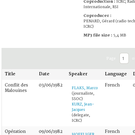
Coproduction :
ICRC; Radi
Internationale, RSI
Coproducer :
PENARD, Gérard (radio tech
ICRC)
MP3 file size :
5,4 MB
Page
o
Title
Date
Speaker
Language
Conflit des
03/06/1982
French
FLAKS, Marco
Malouines
(journaliste,
SSOC)
KURZ, Jean-
Jacques
(delegate,
ICRC)
Opération
09/06/1982
French
HOEFLIGER,