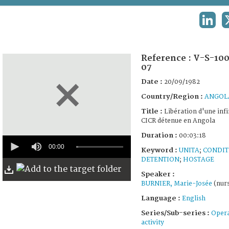
TERMS AND CONDITIONS OF USE
LINKE
FAQ
Reference :
V-S-100
07
Date :
20/09/1982
Country/Region :
ANGOL
Title :
Libération d'une inf
CICR détenue en Angola
Duration :
00:03:18
0
seconds
00:00
Keyword :
UNITA
;
CONDIT
of
DETENTION
;
HOSTAGE
3
minutes,
Speaker :
18
BURNIER, Marie-Josée
(nurs
seconds
Language :
English
Series/Sub-series :
Opera
activity