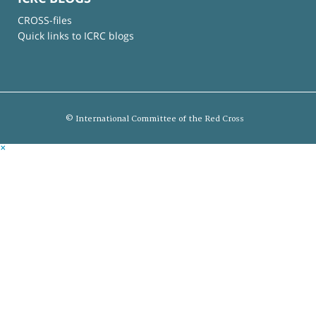
CROSS-files
Quick links to ICRC blogs
© International Committee of the Red Cross
×