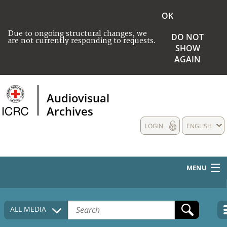
OK
Due to ongoing structural changes, we
DO NOT
are not currently responding to requests.
SHOW
AGAIN
Audiovisual
Archives
LOGIN
ENGLISH
MENU
HOME
ALL MEDIA
COLLECTIONS DESCRIPTION