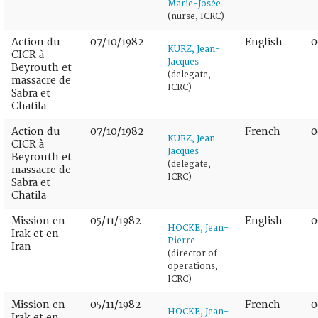
Marie-Josée
(nurse, ICRC)
Action du
07/10/1982
English
0
KURZ, Jean-
CICR à
Jacques
Beyrouth et
(delegate,
massacre de
ICRC)
Sabra et
Chatila
Action du
07/10/1982
French
0
KURZ, Jean-
CICR à
Jacques
Beyrouth et
(delegate,
massacre de
ICRC)
Sabra et
Chatila
Mission en
05/11/1982
English
0
HOCKE, Jean-
Irak et en
Pierre
Iran
(director of
operations,
ICRC)
Mission en
05/11/1982
French
0
HOCKE, Jean-
Irak et en