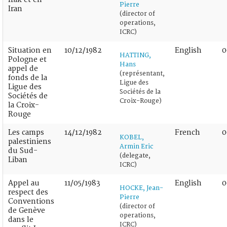
Pierre
Iran
(director of
operations,
ICRC)
Situation en
10/12/1982
English
0
HATTING,
Pologne et
Hans
appel de
(représentant,
fonds de la
Ligue des
Ligue des
Sociétés de la
Sociétés de
Croix-Rouge)
la Croix-
Rouge
Les camps
14/12/1982
French
0
KOBEL,
palestiniens
Armin Eric
du Sud-
(delegate,
Liban
ICRC)
Appel au
11/05/1983
English
0
HOCKE, Jean-
respect des
Pierre
Conventions
(director of
de Genève
operations,
dans le
ICRC)