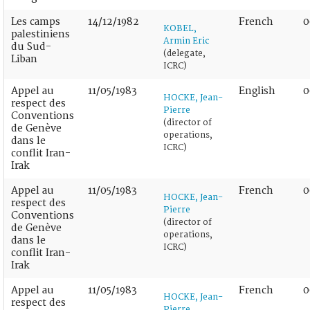
Les camps
14/12/1982
French
0
KOBEL,
palestiniens
Armin Eric
du Sud-
(delegate,
Liban
ICRC)
Appel au
11/05/1983
English
0
HOCKE, Jean-
respect des
Pierre
Conventions
(director of
de Genève
operations,
dans le
ICRC)
conflit Iran-
Irak
Appel au
11/05/1983
French
0
HOCKE, Jean-
respect des
Pierre
Conventions
(director of
de Genève
operations,
dans le
ICRC)
conflit Iran-
Irak
Appel au
11/05/1983
French
0
HOCKE, Jean-
respect des
Pierre