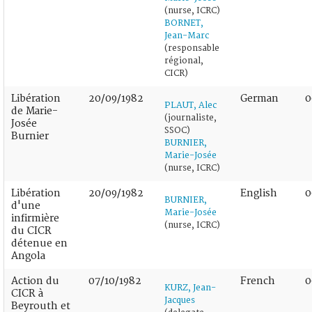
(nurse, ICRC)
BORNET,
Jean-Marc
(responsable
régional,
CICR)
Libération
20/09/1982
German
0
PLAUT, Alec
de Marie-
(journaliste,
Josée
SSOC)
Burnier
BURNIER,
Marie-Josée
(nurse, ICRC)
Libération
20/09/1982
English
0
BURNIER,
d'une
Marie-Josée
infirmière
(nurse, ICRC)
du CICR
détenue en
Angola
Action du
07/10/1982
French
0
KURZ, Jean-
CICR à
Jacques
Beyrouth et