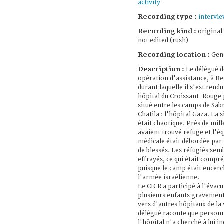
activity
Recording type :
intervi
Recording kind :
original
not edited (rush)
Recording location :
Genè
Description :
Le délégué d
opération d'assistance, à B
durant laquelle il s'est rend
hôpital du Croissant-Rouge 
situé entre les camps de Sabr
Chatila : l'hôpital Gaza. La s
était chaotique. Près de mille
avaient trouvé refuge et l'é
médicale était débordée par
de blessés. Les réfugiés sem
effrayés, ce qui était compr
puisque le camp était encerc
l'armée israélienne.
Le CICR a participé à l'évacu
plusieurs enfants gravement
vers d'autres hôpitaux de la v
délégué raconte que person
l'hôpital n'a cherché à lui i