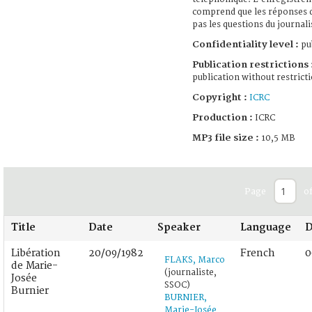
comprend que les réponses d
pas les questions du journali
Confidentiality level :
pub
Publication restrictions 
publication without restrict
Copyright :
ICRC
Production :
ICRC
MP3 file size :
10,5 MB
Page
of
Title
Date
Speaker
Language
D
Libération
20/09/1982
French
0
FLAKS, Marco
de Marie-
(journaliste,
Josée
SSOC)
Burnier
BURNIER,
Marie-Josée