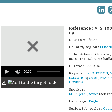
TERMS AND CONDITIONS OF USE
LINKE
FAQ
Reference :
V-S-100
09
Date :
07/10/1982
Country/Region :
LEBAN
Title :
Action du CICR à Bey
massacre de Sabra et Chatila
Duration :
00:11:26
0
seconds
00:00
Keyword :
PROTECTION
;
M
of
EXECUTION
;
CAMP
;
EVACU
11
HOSPITAL
minutes,
26
Speaker :
seconds
KURZ, Jean-Jacques
(delegat
Language :
English
Series/Sub-series :
Opera