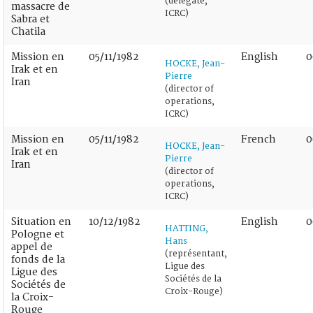
(delegate,
massacre de
ICRC)
Sabra et
Chatila
Mission en
05/11/1982
English
0
HOCKE, Jean-
Irak et en
Pierre
Iran
(director of
operations,
ICRC)
Mission en
05/11/1982
French
0
HOCKE, Jean-
Irak et en
Pierre
Iran
(director of
operations,
ICRC)
Situation en
10/12/1982
English
0
HATTING,
Pologne et
Hans
appel de
(représentant,
fonds de la
Ligue des
Ligue des
Sociétés de la
Sociétés de
Croix-Rouge)
la Croix-
Rouge