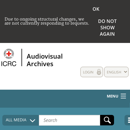
OK
Due to ongoing structural changes, we
DO NOT
are not currently responding to requests.
SHOW
AGAIN
Audiovisual
Archives
LOGIN
ENGLISH
MENU
HOME
ALL MEDIA
COLLECTIONS DESCRIPTION