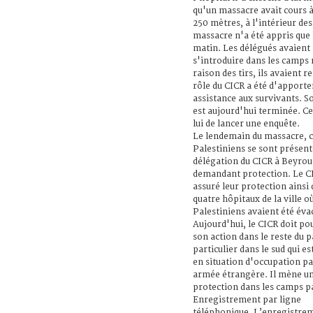
qu'un massacre avait cours 
250 mètres, à l'intérieur de
massacre n'a été appris que
matin. Les délégués avaient 
s'introduire dans les camps
raison des tirs, ils avaient r
rôle du CICR a été d'apporte
assistance aux survivants. S
est aujourd'hui terminée. Ce
lui de lancer une enquête.
Le lendemain du massacre, c
Palestiniens se sont présenté
délégation du CICR à Beyrou
demandant protection. Le C
assuré leur protection ainsi 
quatre hôpitaux de la ville o
Palestiniens avaient été éva
Aujourd'hui, le CICR doit po
son action dans le reste du p
particulier dans le sud qui es
en situation d'occupation pa
armée étrangère. Il mène un
protection dans les camps pa
Enregistrement par ligne
téléphonique. L’enregistre