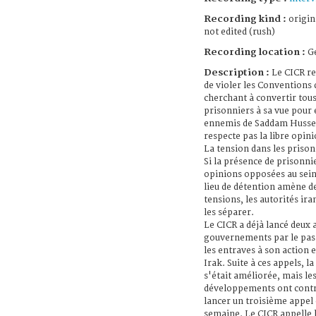
Recording kind :
origin
not edited (rush)
Recording location :
G
Description :
Le CICR re
de violer les Conventions
cherchant à convertir tous
prisonniers à sa vue pour 
ennemis de Saddam Hussein
respecte pas la libre opin
La tension dans les prison
Si la présence de prisonni
opinions opposées au sei
lieu de détention amène de
tensions, les autorités ir
les séparer.
Le CICR a déjà lancé deux 
gouvernements par le pas
les entraves à son action e
Irak. Suite à ces appels, la
s'était améliorée, mais le
développements ont contra
lancer un troisième appel 
semaine. Le CICR appelle 