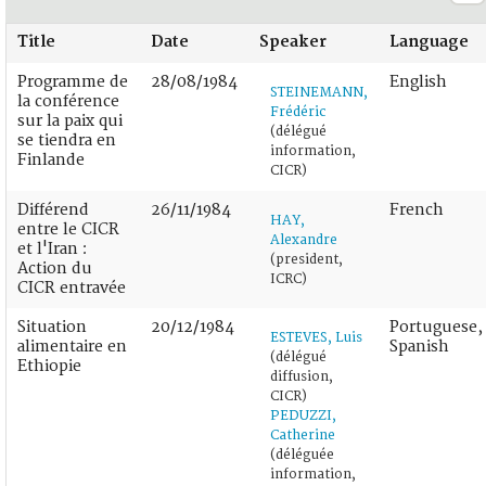
Title
Date
Speaker
Language
Programme de
28/08/1984
English
STEINEMANN,
la conférence
Frédéric
sur la paix qui
(délégué
se tiendra en
information,
Finlande
CICR)
Différend
26/11/1984
French
HAY,
entre le CICR
Alexandre
et l'Iran :
(president,
Action du
ICRC)
CICR entravée
Situation
20/12/1984
Portuguese,
ESTEVES, Luis
alimentaire en
Spanish
(délégué
Ethiopie
diffusion,
CICR)
PEDUZZI,
Catherine
(déléguée
information,