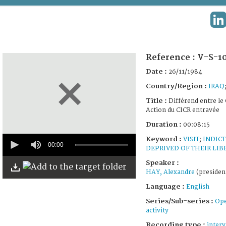
TERMS AND CONDITIONS OF USE
L
FAQ
Reference :
V-S-1
Date :
26/11/1984
Country/Region :
IRAQ
Title :
Différend entre le 
Action du CICR entravée
Duration :
00:08:15
0
Keyword :
VISIT
;
INDIC
seconds
00:00
DEPRIVED OF THEIR LIB
of
8
Speaker :
minutes,
HAY, Alexandre
(presiden
15
seconds
Language :
English
Series/Sub-series :
Ope
activity
Recording type :
inter