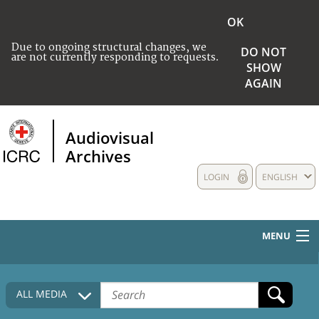
OK
Due to ongoing structural changes, we
DO NOT
are not currently responding to requests.
SHOW
AGAIN
Audiovisual
Archives
LOGIN
ENGLISH
MENU
HOME
ALL MEDIA
COLLECTIONS DESCRIPTION