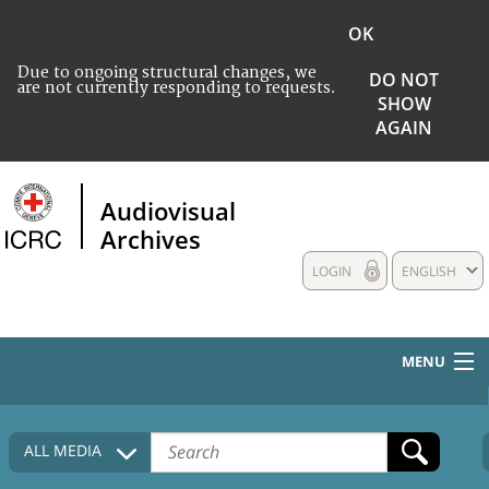
OK
Due to ongoing structural changes, we
DO NOT
are not currently responding to requests.
SHOW
AGAIN
Audiovisual
Archives
LOGIN
ENGLISH
MENU
HOME
ALL MEDIA
COLLECTIONS DESCRIPTION