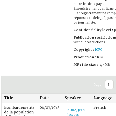
entre les deux pays.
Enregistrement par ligne 
L’enregistrement ne compr
réponses du délégué, pas l
du journaliste.
Confidentiality level :
p
Publication restrictions
without restrictions
Copyright :
ICRC
Production :
ICRC
MP3 file size :
3,7 MB
Page
Title
Date
Speaker
Language
Bombardements
06/03/1985
French
KURZ, Jean-
de la population
Jacques