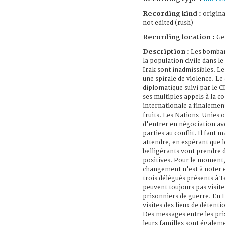
Recording kind :
origina
not edited (rush)
Recording location :
Ge
Description :
Les bomba
la population civile dans le
Irak sont inadmissibles. Le
une spirale de violence. Le
diplomatique suivi par le C
ses multiples appels à la
internationale a finalemen
fruits. Les Nations-Unies o
d'entrer en négociation av
parties au conflit. Il faut 
attendre, en espérant que l
belligérants vont prendre 
positives. Pour le moment
changement n'est à noter e
trois délégués présents à 
peuvent toujours pas visite
prisonniers de guerre. En I
visites des lieux de détenti
Des messages entre les pri
leurs familles sont égalem