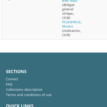
Jean-Marc
(délégué
général
Afrique,
CICR)
PILKIEWICZ,
Monica
(réalisatrice,
CICR)
SECTIONS
Contact
FAQ
Collections description
Terms and conditions of use
QUICK LINKS