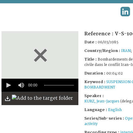
TERMS AND CONDITIONS OF USE
LIN
FAQ
Reference :
V-S-10
Date :
06/03/1985
Country/Region :
IRAN
;
Title :
Bombardements de 
civile dans le conflit Iran-
Duration :
00:04:02
0
Keyword :
SUSPENSION O
seconds
00:00
BOMBARDMENT
of
4
Speaker :
minutes,
KURZ, Jean-Jacques
(delega
2
seconds
Language :
English
Series/Sub-series :
Oper
activity
Recording type :
interv