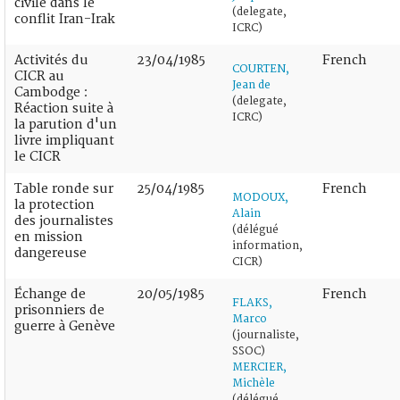
civile dans le
(delegate,
conflit Iran-Irak
ICRC)
Activités du
23/04/1985
French
COURTEN,
CICR au
Jean de
Cambodge :
(delegate,
Réaction suite à
ICRC)
la parution d'un
livre impliquant
le CICR
Table ronde sur
25/04/1985
French
MODOUX,
la protection
Alain
des journalistes
(délégué
en mission
information,
dangereuse
CICR)
Échange de
20/05/1985
French
FLAKS,
prisonniers de
Marco
guerre à Genève
(journaliste,
SSOC)
MERCIER,
Michèle
(délégué