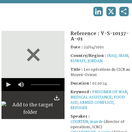
TERMS AND CONDITIONS OF USE
LINKEDIN
X
SHA
FAQ
Reference :
V-S-10137-
A-01
Date :
22/04/1991
Country/Region :
IRAQ
;
IRAN
;
KUWAIT
;
JORDAN
Title :
Les opérations du CICR au
Moyen-Orient
0
Duration :
01:10:14
seconds
of
Keyword :
PRISONER OF WAR
;
1
MEDICAL ASSISTANCE
;
FOOD
hour,
AID
;
ARMED CONFLICT
;
10
minutes,
REFUGEE
14
Speaker :
seconds
COURTEN, Jean de
(director of
operations, ICRC)