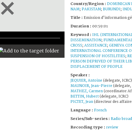
Country/Region :
DOMINICAN 
NAM
;
PAKISTAN
;
BURUNDI
;
INDI
Title :
Emission d'information gé
Duration :
00:59:01
Keyword :
IHL (INTERNATIONA
DISSEMINATION
;
FUNDAMENTAL 
CROSS
;
ASSISTANCE
;
GENEVA CO
INTERNATIONAL CONFERENCE OF
SUSPENSION OF HOSTILITIES
;
R
PERSON DEPRIVED OF THEIR LI
DISPLACEMENT OF PEOPLE
Speaker :
JEQUIER, Antoine
(delegate, ICRC)
MAUNOIR, Jean-Pierre
(delegate,
MATHEZ, Carmen
(coordinator Af
BETTIN, Hubert
(delegate, ICRC)
PICTET, Jean
(directeur des affaire
Language :
French
Series/Sub-series :
Radio broad
Recording type :
review