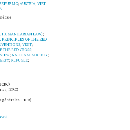
REPUBLIC
;
AUSTRIA
;
VIET
A
nérale
L HUMANITARIAN LAW)
;
PRINCIPLES OF THE RED
NVENTIONS
;
VISIT
;
 THE RED CROSS
;
EVIEW
;
NATIONAL SOCIETY
;
BERTY
;
REFUGEE
;
 ICRC)
rica, ICRC)
s générales, CICR)
cast