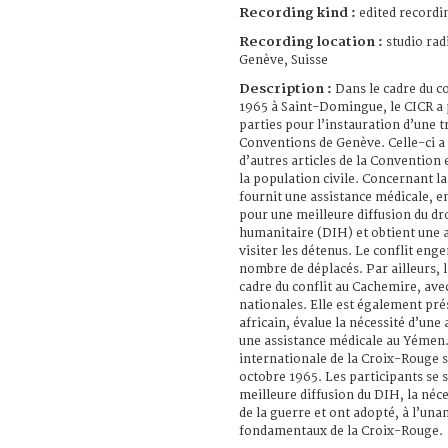
Recording kind :
edited recordi
Recording location :
studio rad
Genève, Suisse
Description :
Dans le cadre du co
1965 à Saint-Domingue, le CICR a p
parties pour l’instauration d’une t
Conventions de Genève. Celle-ci a 
d’autres articles de la Convention
la population civile. Concernant l
fournit une assistance médicale, 
pour une meilleure diffusion du dr
humanitaire (DIH) et obtient une a
visiter les détenus. Le conflit en
nombre de déplacés. Par ailleurs, l
cadre du conflit au Cachemire, avec
nationales. Elle est également pré
africain, évalue la nécessité d’une
une assistance médicale au Yémen.
internationale de la Croix-Rouge s
octobre 1965. Les participants se 
meilleure diffusion du DIH, la néce
de la guerre et ont adopté, à l’una
fondamentaux de la Croix-Rouge.