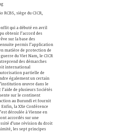
ng
io RCBS, siège du CICR,
nflit qui a débuté en avril
u obtenir l’accord des
rêve sur la base des
ensuite permis l’application
 en matière de protection de
a guerre du Viet Nam, le CICR
entreprend des démarches
oit international
utorisation partielle de
gendre également un certain
’institution œuvre dans le
 l’aide de plusieurs Sociétés
sente sur le continent
 action au Burundi et fournit
 Enfin, la XXe Conférence
’est déroulée à Vienne en
sont accordés sur une
ssité d’une révision du droit
nimité, les sept principes