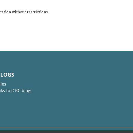
cation without restrictions
BLOGS
iles
nks to ICRC blogs