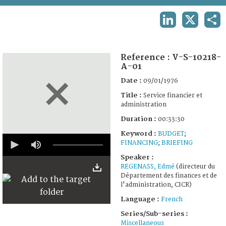
TERMS AND CONDITIONS OF USE
LINKEDIN
X
SHA
FAQ
Reference :
V-S-10218-
A-01
Date :
09/01/1976
Title :
Service financier et
administration
Duration :
00:33:30
Keyword :
BUDGET
;
0
FINANCING
;
BRIEFING
seconds
of
Speaker :
33
REGENASS, Edmé
(directeur du
minutes,
Département des finances et de
30
seconds
l'administration, CICR)
Language :
French
Series/Sub-series :
Miscellaneous