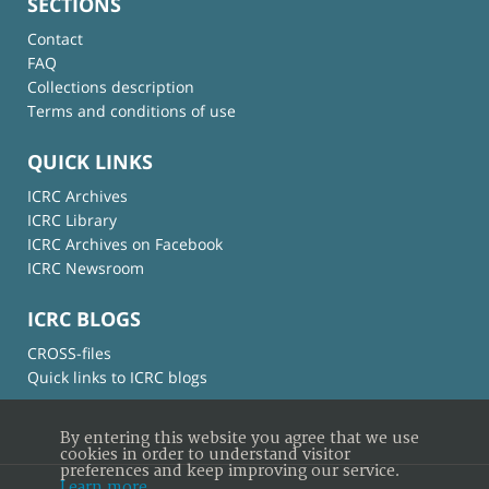
SECTIONS
Contact
FAQ
Collections description
Terms and conditions of use
QUICK LINKS
ICRC Archives
ICRC Library
ICRC Archives on Facebook
ICRC Newsroom
ICRC BLOGS
CROSS-files
Quick links to ICRC blogs
By entering this website you agree that we use
cookies in order to understand visitor
preferences and keep improving our service.
Learn more