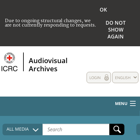
OK
Due to ongoing structural changes, we
DO NOT
are not currently responding to requests.
SHOW
AGAIN
Audiovisual
Archives
LOGIN
ENGLISH
MENU
HOME
ALL MEDIA
COLLECTIONS DESCRIPTION