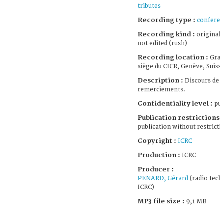
tributes
Recording type :
confer
Recording kind :
original
not edited (rush)
Recording location :
Gra
siège du CICR, Genève, Suis
Description :
Discours de
remerciements.
Confidentiality level :
pu
Publication restrictions 
publication without restrict
Copyright :
ICRC
Production :
ICRC
Producer :
PENARD, Gérard
(radio tec
ICRC)
MP3 file size :
9,1 MB