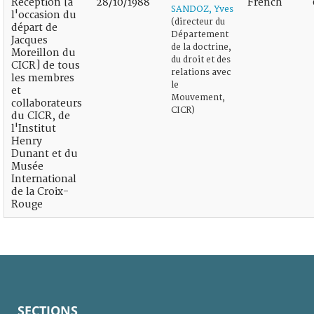
Réception [à
28/10/1988
French
SANDOZ, Yves
l'occasion du
(directeur du
départ de
Département
Jacques
de la doctrine,
Moreillon du
du droit et des
CICR] de tous
relations avec
les membres
le
et
Mouvement,
collaborateurs
CICR)
du CICR, de
l'Institut
Henry
Dunant et du
Musée
International
de la Croix-
Rouge
SECTIONS